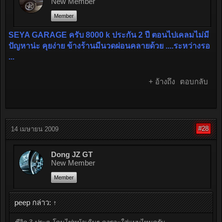
New Member
Member
SEYA GARAGE ครับ 8000 k ประกัน 2 ปี ตอนไปเคลมไม่มี
ปัญหาน่ะ คุยง่าย ข้างร้านมีนวดผ่อนคลายด้วย ....ระหว่างรอ
...
+ อ้างถึง
ตอบกลับ
#28
14 เมษายน 2009
Dong JZ GT
New Member
Member
peep กล่าว:
↑