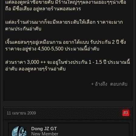
แต่ลองดูหน้าซื้อขายคับ มีร้านใหญ่ๆๆผลงานเยอะๆๆน่าเชื่อ
ถือ มีชื่อเสียง อยู่หลายร้านพอสมควร
แต่ละร้านส่วนมากก็จะมีหลายระดับให้เลือก ราคาจะมาก
ตามประกันอ่าคับ
เจิ้นเคยสนๆๆอยู่เหมือนกาน อยากได้แบบ รับประกัน 2 ปี ซึ่ง
ราคาจะอยู่ช่วง 4,500-5,500 ประมาณนี้อ่าคับ
ส่วนราคา 3,000 ++ จะอยู่ในช่วงประกัน 1 - 1.5 ปี ประมาณนี้
อ่าคับ ลองดูหลายๆร้านอ่าคับ
+ อ้างถึง
ตอบกลับ
#3
11 เมษายน 2009
Dong JZ GT
New Member