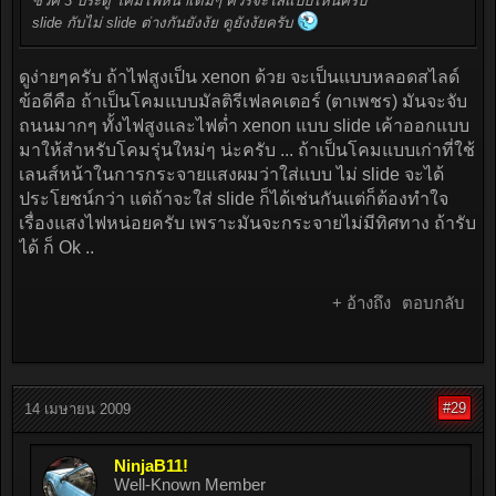
ซีวิค 3 ประตู โคมไฟหน้าเดิมๆ ควรจะใส่แบบไหนครับ
slide กับไม่ slide ต่างกันยังงัย ดูยังงัยครับ
ดูง่ายๆครับ ถ้าไฟสูงเป็น xenon ด้วย จะเป็นแบบหลอดสไลด์
ข้อดีคือ ถ้าเป็นโคมแบบมัลติรีเฟลคเตอร์ (ตาเพชร) มันจะจับ
ถนนมากๆ ทั้งไฟสูงและไฟต่ำ xenon แบบ slide เค้าออกแบบ
มาให้สำหรับโคมรุ่นใหม่ๆ น่ะครับ ... ถ้าเป็นโคมแบบเก่าที่ใช้
เลนส์หน้าในการกระจายแสงผมว่าใส่แบบ ไม่ slide จะได้
ประโยชน์กว่า แต่ถ้าจะใส่ slide ก็ได้เช่นกันแต่ก็ต้องทำใจ
เรื่องแสงไฟหน่อยครับ เพราะมันจะกระจายไม่มีทิศทาง ถ้ารับ
ได้ ก็ Ok ..
+ อ้างถึง
ตอบกลับ
#29
14 เมษายน 2009
NinjaB11!
Well-Known Member