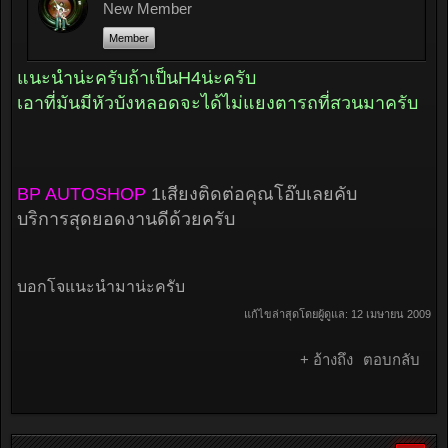
New Member
Member
แนะนำน่ะครับถ้าเป็นH4น่ะครับ
เอาที่มันมีหัวบังหลอดจะได้ไม่แยงตารถที่สวนมาครับ
BP AUTOSHOP
1เสียงติดต่อคุณโอ๊บเลยคับ
บริการสุดยอดงานดีด้วยครับ
บอกโจแนะนำมาน่ะครับ
แก้ไขล่าสุดโดยผู้ดูแล:
12 เมษายน 2009
+ อ้างถึง
ตอบกลับ