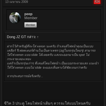
#24
13 เมษายน 2009
peep
Member
Member
Dong JZ GT กล่าว:
↑
ฝากไว้สำหรับผู้ที่จะใส่ xenon นะครับ ถ้าเลนส์ไฟหน้าคุณเป็นแบบ
เคลียร์ รีเฟลคเตอร์ด้านในเป็นตาเพชร (อยู่ในรถรุ่นใหม่ๆ) สามารถ
ใส่ไฟ xenon แบบ slide ได้เลยครับ แสงจะออกมาเป็น spot ไม่
กระจายเลอะเทอะ
แต่ถ้าเป็นรถรุ่นเก่าๆ ที่เลนส์โคมไฟหน้า เป็นแบบกระจายแสง แนะนำ
ให้ใส่ xenon แบบไม่ slide จะมองเห็นทางได้ชัดเจนกว่าครับ
จากประสบการณ์จริงครับ ..
ซีวิค 3 ประตู โคมไฟหน้าเดิมๆ ควรจะใส่แบบไหนครับ