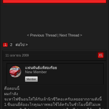
<
Previous Thread
|
Next Thread
>
1
2
ต่อไป >
#1
11 เมษายน 2009
เเฟนพันธ์เเท้สองร้อย
New Member
Member
คือตอนนี้
ผมกำลัง
จะหาไฟซีนอนใส่ให้กับเจ้านิวซีวิคอะครับเลยอยากถามดังนี้
1.ซีนอนยี่ห้ออะไรคุณภาพพอใช้ได้ครับในชั่วโมงนี้ที่ไม่เเพ