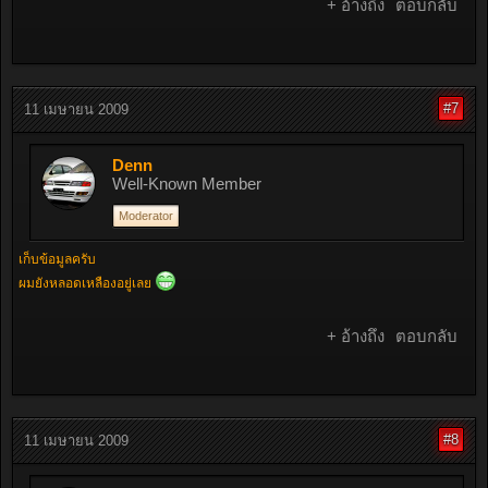
+ อ้างถึง
ตอบกลับ
#7
11 เมษายน 2009
Denn
Well-Known Member
Moderator
เก็บข้อมูลครับ
ผมยังหลอดเหลืองอยู่เลย
+ อ้างถึง
ตอบกลับ
#8
11 เมษายน 2009