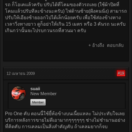
รถ ก็โอเคแล้วครับ ปรับได้ที่โคมของตัวรถเลย (ใช้ผ้าปิดที่
โคมแล้วปรับทีละข้างนะครับ) ไฟด้านซ้าย(ฝั่งคนนั่ง) สามารถ
ปรับให้เอียงซ้ายออกไปได้เล็กน้อยครับ เพื่อใช้ส่องข้างทาง
เวลาวิ่งทางยาว ดูก็อย่าให้เกิน 15 เมตร หรือ 3 คันรถ นะครับ
เกินกว่านั้นจะไปรบกวนรถที่สวนมา ครับ
+ อ้างถึง
ตอบกลับ
#19
12 เมษายน 2009
suaii
New Member
Member
Pro One คับ ตอนนี้ใช้ยี้ห้อข้างบนเนี้ยแหละ ไม่ประทับใจเลย
บริการหลังการขายไม่ดีเอามากๆๆๆๆๆๆ ช่างไม่ชำนานอย่าง
ที่คิดคับ การเคลมเป็นสิ่งสำคัญคับ ถ้าเคลมยากก็จบ