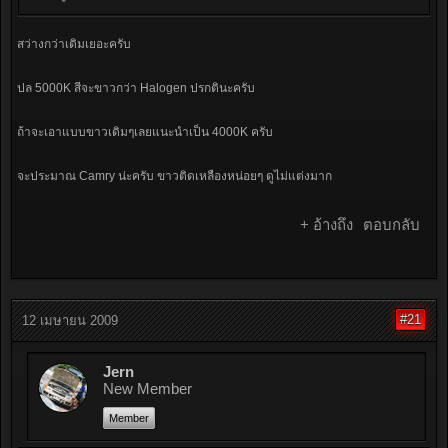
สว่างกว่าเดิมเยอะครับ
ปล 5000K สีจะขาวกว่า Halogen ปรกตินะครับ
ถ้าจะเอาแบบขาวเดิมๆเลยแนะนำเป็น 4000K ครับ
จะประมาณ Camry น่ะครับ ขาวติดเหลืองหน่อยๆ ดูไม่แต่งมาก
+ อ้างถึง
ตอบกลับ
#21
12 เมษายน 2009
Jern
New Member
Member