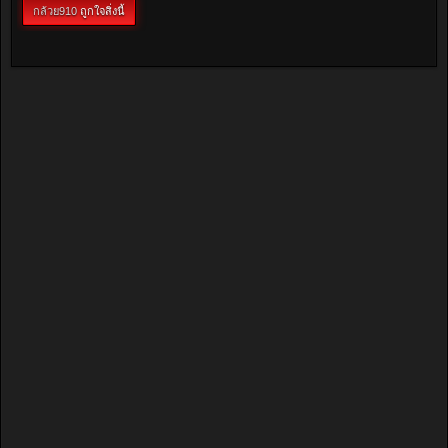
ที่มา: headlightmag.com
+ อ้างถึง
ตอบกลับ
กล้วย910
ถูกใจสิ่งนี้