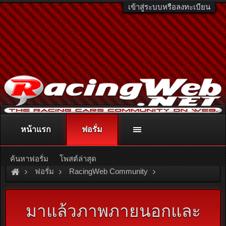
เข้าสู่ระบบหรือลงทะเบียน
หน้าแรก
ฟอรั่ม
ติดต่อลงโฆษณา
racingweb@gmail.com
หรือโทร. 081-811-1138
หรืออ่านรายละเอียดเพิ่มเติม คลิกที่นี่
ค้นหาฟอรั่ม
โพสต์ล่าสุด
ฟอรั่ม
RacingWeb Community
Racing Forum (Cars Forum)
มาแล้วภาพภายนอกและ