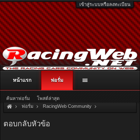
เข้าสู่ระบบหรือลงทะเบียน
หน้าแรก
ฟอรั่ม
ติดต่อลงโฆษณา
racingweb@gmail.com
หรือโทร. 081-811-1138
หรืออ่านรายละเอียดเพิ่มเติม คลิกที่นี่
ค้นหาฟอรั่ม
โพสต์ล่าสุด
ฟอรั่ม
RacingWeb Community
Game & Hobby
Thai Diecast Model
ตอบกลับหัวข้อ
ผลงานทําเอง hand made ทั้งคัน