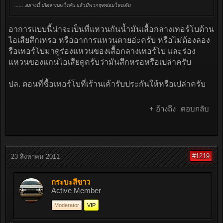
...... อย่างนี้ เกิดจากอะไรคับ แล้วมีพวกชุดซ่อมไหมคับ
อาการแบบนี้น่าจะเป็นที่แหวนกันน้ำมันเสื้อกลางเทอร์โบด้าน
ไอเสียสึกเหรอ หรืออาการแหวนตายอ่ะครับ หรือไม่ต้องลอง
รือเทอร์โบมาดูร่องแหวนของเสื้อกลางเทอร์โบ และร่อง
แหวนของแกนไอเสียดูครับว่ามันสึกหรอหรือเปล่าครับ
ปล. ตอนที่ซื้อเทอร์โบที่เร้านเค้ารับประกันให้หรือเปล่าครับ
+ อ้างถึง
ตอบกลับ
#1219
23 สิงหาคม 2011
กระบะสีขาว
Active Member
Moderator
VIP