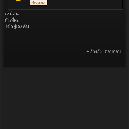
Moderator
เหมือน
กันที่ผม
ใช้อยู่เลยคับ
+ อ้างถึง
ตอบกลับ