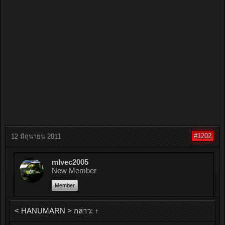
#1202
12 มิถุนายน 2011
mlvec2005
New Member
Member
< HANUMARN > กล่าว:
↑