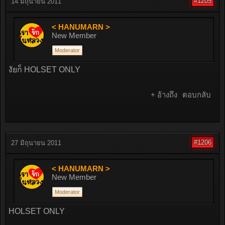
#1205
14 มิถุนายน 2011
< HANUMARN >
New Member
Moderator
งัยก็ HOLSET ONLY
+ อ้างถึง
ตอบกลับ
#1206
27 มิถุนายน 2011
< HANUMARN >
New Member
Moderator
HOLSET ONLY