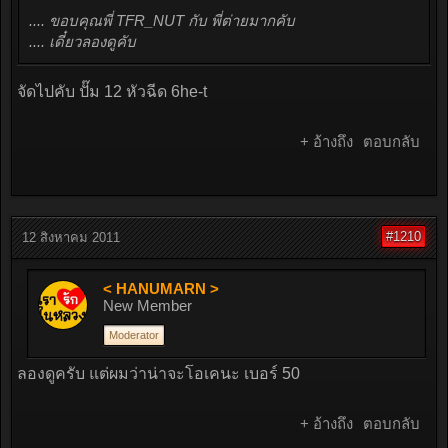
.... ขอบคุณพี่ TFR_NUT กับ พี่ต่ายมากคับ
.... เดี๋ยวลองดูคับ
จัดไปคับ ปั๊ม 12 หัวฉีด 6he-t
+ อ้างถึง
ตอบกลับ
#1210
12 สิงหาคม 2011
< HANUMARN >
New Member
Moderator
ลองดูครับ แต่ผมว่าน่าจะโอเคนะ เบอร์ 50
+ อ้างถึง
ตอบกลับ