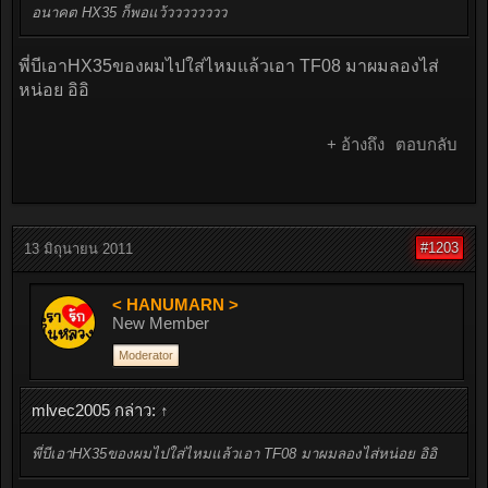
อนาคต HX35 ก็พอแว้วววววววว
พี่บีเอาHX35ของผมไปใส่ไหมแล้วเอา TF08 มาผมลองไส่
หน่อย อิอิ
+ อ้างถึง
ตอบกลับ
#1203
13 มิถุนายน 2011
< HANUMARN >
New Member
Moderator
mlvec2005 กล่าว:
↑
พี่บีเอาHX35ของผมไปใส่ไหมแล้วเอา TF08 มาผมลองไส่หน่อย อิอิ