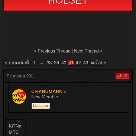
HOLSET
<
Previous Thread
|
Next Thread
>
< ก่อนหน้านี้
1
←
38
39
40
41
42
43
ต่อไป >
#1201
7 มิถุนายน 2011
< HANUMARN >
New Member
Moderator
KiTNa
MTC