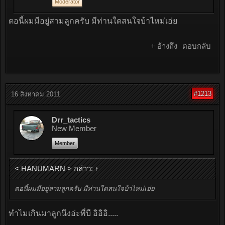
Moderator
ตอนี้ผมมีอยู่สามลูกครับ มีท่านใดสนใจบ้าไหม่เอ่ย
+ อ้างถึง
ตอบกลับ
#1213
16 สิงหาคม 2011
Drr_tactics
New Member
Member
< HANUMARN > กล่าว:
↑
ตอนี้ผมมีอยู่สามลูกครับ มีท่านใดสนใจบ้าไหม่เอ่ย
ทำไมเกินมาลูกนึงอ่ะพี่บี อิอิอิ.....