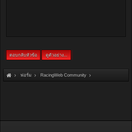
ฟอรั่ม
RacingWeb Community
Game & Hobby
Thai Diecast Model
+A31 Skyro +