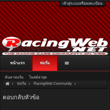
เข้าสู่ระบบหรือลงทะเบียน
หน้าแรก
ฟอรั่ม
ติดต่อลงโฆษณา
racingweb@gmail.com
หรือโทร. 081-811-1138
หรืออ่านรายละเอียดเพิ่มเติม คลิกที่นี่
ค้นหาฟอรั่ม
โพสต์ล่าสุด
ฟอรั่ม
RacingWeb Community
Game & Hobby
Thai Diecast Model
+A31 Skyro +
ตอบกลับหัวข้อ