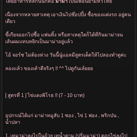
โดยอาหารหลักนั้นก้คือ
มาม่า
เป็นเพื่อนยามหิวโหย
เนื่องจากหลายสาเหตุ เอาเงินไปช๊อปปิ้ง ซื้อของแต่งรถ อยู่คน
เดียว
ขี้เกียจออกไปซื้อ แฟนทิ้ง หรือสาเหตุใดก็ได้ที่กินมาม่าจน
เส้นผมแทบหยิกเป็นมาม่าอยู่แล้ว
โอ้ จอร์ช ไม่ต้องห่วง วันนี้นู๋แอลมีสูตรเด็ดให้ไปลองทำดูค่ะ
ลองแล้ว ของเค้าดีจริงๆ !! ^^ ไปดูกันเล้ยยย
[ สูตรที่ 1 ] ไข่แดงพิโรธ !! (7 - 10 บาท)
อุปกรณ์ได้แก่ มาม่าหมูสับ 1 ซอง , ไข่ 1 ฟอง , พริกป่น ,
น้ำปลา
1. เทมาม่าลงไปในถ้วย เทน้ำตาม (ปริ่มมาม่า) ตอกไข่ลงไป