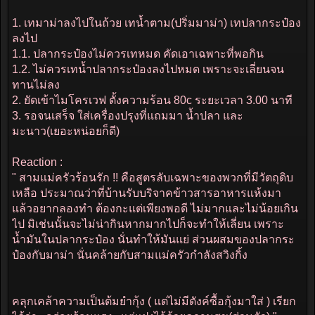
1. เทมาม่าลงไปในถ้วย เทน้ำตาม(ปริ่มมาม่า) เทปลากระป๋อง
ลงไป
1.1. ปลากระป๋องไม่ควรเทหมด คัดเอาเฉพาะที่พอกิน
1.2. ไม่ควรเทน้ำปลากระป๋องลงไปหมด เพราะจะเลี่ยนจน
ทานไม่ลง
2. ยัดเข้าไมโครเวฟ ตั้งความร้อน 80c ระยะเวลา 3.00 นาที
3. รอจนเสร็จ ใส่เครื่องปรุงที่แถมมา น้ำปลา และ
มะนาว(เยอะหน่อยก็ดี)
Reaction :
" สามแม่ครัวร้อนรัก !! คือสูตรลับเฉพาะของพวกที่มีวัตถุดิบ
เหลือ ประมาณว่าที่บ้านรับบริจาคข้าวสารอาหารแห้งมา
แล้วอยากลองทำ ต้องกะแต่เพียงพอดี ไม่มากและไม่น้อยเกิน
ไป มิเช่นนั้นจะไม่น่ากินหากมากไปก็จะทำให้เลี่ยน เพราะ
น้ำมันในปลากระป๋อง นั่นทำให้มันแย่ ส่วนผสมของปลากระ
ป๋องกับมาม่า นั่นคล้ายกับสามแม่ครัวกำลังสวิงกิ้ง
คลุกเคล้าความเป็นต้มยำกุ้ง ( แต่ไม่มีตังค์ซื้อกุ้งมาใส่ ) เรียก