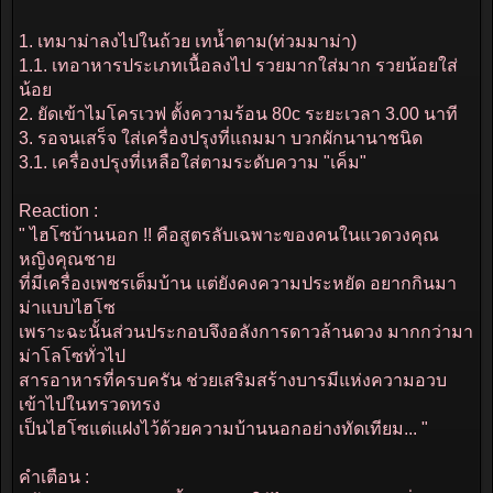
1. เทมาม่าลงไปในถ้วย เทน้ำตาม(ท่วมมาม่า)
1.1. เทอาหารประเภทเนื้อลงไป รวยมากใส่มาก รวยน้อยใส่
น้อย
2. ยัดเข้าไมโครเวฟ ตั้งความร้อน 80c ระยะเวลา 3.00 นาที
3. รอจนเสร็จ ใส่เครื่องปรุงที่แถมมา บวกผักนานาชนิด
3.1. เครื่องปรุงที่เหลือใส่ตามระดับความ "เค็ม"
Reaction :
" ไฮโซบ้านนอก !! คือสูตรลับเฉพาะของคนในแวดวงคุณ
หญิงคุณชาย
ที่มีเครื่องเพชรเต็มบ้าน แต่ยังคงความประหยัด อยากกินมา
ม่าแบบไฮโซ
เพราะฉะนั้นส่วนประกอบจึงอลังการดาวล้านดวง มากกว่ามา
ม่าโลโซทั่วไป
สารอาหารที่ครบครัน ช่วยเสริมสร้างบารมีแห่งความอวบ
เข้าไปในทรวดทรง
เป็นไฮโซแต่แฝงไว้ด้วยความบ้านนอกอย่างทัดเทียม... "
คำเตือน :