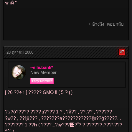
ชาติ "
+ อ้างถึง
ตอบกลับ
#7
28 ตุลาคม 2006
~elle.bank*
New Member
Lady Member
[ ?ٵ÷?? 6 ] ????? GMO !! ( 5 ?ҷ )
?ػ?ó????? ????ҵ???? 1 ?ͧ , ?й?? , ??ӻ?? , ??????
?ѡ?? , ??蹪??? , ???????á???????????㹢??ǵ?????...
??????? 1 ??Һ ( ????...?ѹ??ͪ?͹?˭? ? ??????¡???١???
^^" )