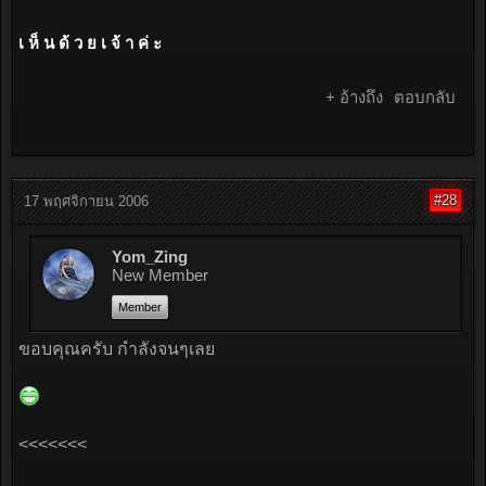
เ ห็ น ด้ ว ย เ จ้ า ค่ ะ
+ อ้างถึง
ตอบกลับ
#28
17 พฤศจิกายน 2006
Yom_Zing
New Member
Member
ขอบคุณครับ กำลังจนๆเลย
<<<<<<<