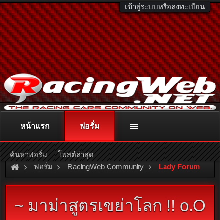
เข้าสู่ระบบหรือลงทะเบียน
หน้าแรก
ฟอรั่ม
ติดต่อลงโฆษณา
racingweb@gmail.com
หรือโทร. 081-811-1138
หรืออ่านรายละเอียดเพิ่มเติม คลิกที่นี่
ค้นหาฟอรั่ม
โพสต์ล่าสุด
ฟอรั่ม
RacingWeb Community
Lady Forum
~ มาม่าสูตรเขย่าโลก !! o.O