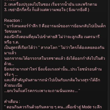
2. เทเครื่องปรุงลงไปในซอง เริ่มจากน้ำมัน และพริกตาม
3. เขย่าอีกกี่ครั้ง ก็แล้วแต่ความพอใจ ( ยิ่งมากยิ่งดี )
Reaction :
" บาร์เทนเดอร์รำลึก !! คืออารมณ์ของการย้อนกลับไปเป็นเด็ก
วัยขบเผาะ
ลองนึกถึงตอนที่คุณไปเข้าค่ายสิ ไม่ว่าจะลูกเสือ เนตรนารี
หรือ ร.ด.
เป็นสูตรที่เรียกได้ว่า " สากลโลก " ไม่ว่าใครก็ต้องเคยลองกัน
มาแล้ว
นอกจากจะได้อรรถรสในรสชาดแล้ว ยังได้ออกกำลังไปในตัว
ด้วย...
ยิ่งเขย่ามากเท่าไหร่ ยิ่งแข็งแรงเท่านั้น...ประโยชน์รอบด้าน
จริง ๆ ...
และที่สำคัญมันสามารถนำไปเป็นกับแกล้มในวงสุราได้อีก
ด้วยนะเนี่ย
...ยกเว้นก็แต่โรคกระเพาะจะถามนั่นแหละ... "
คำเตือน :
" ตอนกินควรกินด้วยกันหลาย ๆ คน...เพื่อเข้าสู่ Mode ระลึก