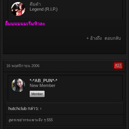
ดื่มด่ำ
Legend (R.I.P.)
อื้มมมมมมเริ่มหิวละ
+ อ้างถึง
ตอบกลับ
#27
16 พฤศจิกายน 2006
*-*AB_PUN*-*
New Member
Member
hutchclub กล่าว:
↑
สูตรเขย่ากระเพาะจิง ๆ 555