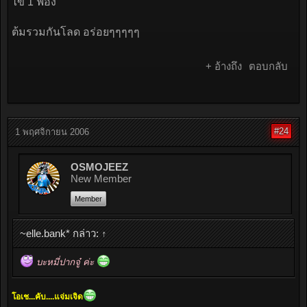
ไข่ 1 ฟอง
ต้มรวมกันโลด อร่อยๆๆๆๆๆ
+ อ้างถึง
ตอบกลับ
#24
1 พฤศจิกายน 2006
OSMOJEEZ
New Member
Member
~elle.bank* กล่าว:
↑
บะหมี่ปากจู๋ ค่ะ
โอเช...คับ....แจ่มเจิด