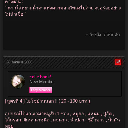
คำเตือน :
" หากใส่หยาดน้ำตาแห่งความอาภัพลงไปด้วย จะอร่อยอย่าง
ไม่น่าเชื่อ "
+ อ้างถึง
ตอบกลับ
#5
28 ตุลาคม 2006
~elle.bank*
New Member
Lady Member
[ สูตรที่ 4 ] ไฮโซบ้านนอก !! ( 20 - 100 บาท )
อุปกรณ์ได้แก่ มาม่าหมูสับ 1 ซอง , หมูยอ , แหนม , ปูอัด ,
ไส้กรอก, ผักนานาชนิด , มะนาว , น้ำปลา , ซีอิ๊วขาว , น้ำมัน
หอย