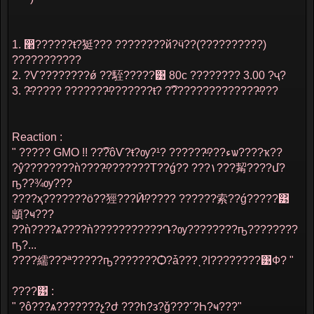
1. ෢??????ŧ?㹶??? ????????й?ӵ??(??????????)
???????????
2. ?Ѵ????????ǿ ??駤?????͹ 80c ???????? 3.00 ?ҷ?
3. ?ͨ????? ???????ͧ???????ŧ? ?͡??????????????ͧ???
Reaction :
" ????? GMO !! ??͡?ôѴ?ŧ?ѹ?ء????ͧ????? ?¹ѡ????ҡ??
?ŷ????????ǹ????ͧ???????Т??ǵ?? ???١???觢????մ?
ҧ??¾ѹ???
????ҳ???????ö??㹵???Ӣͧ????? ??????索??ǵ?????͹
䪼?ҹ???
??ǹ????ѧ????ǹ???????????Դ?ѹ????????ҧ????????
ҧ?...
????繻???ª?????ҧ???????Ѻ?ǡ???ͺ?ا????????͹Ф? "
????͹ :
" ?ô???ѧ???????չ?ժ ???һ?з?ǧ???˹?Һ?ҹ???"