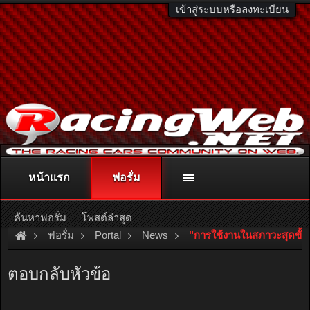
เข้าสู่ระบบหรือลงทะเบียน
หน้าแรก
ฟอรั่ม
ติดต่อลงโฆษณา
racingweb@gmail.com
หรือโทร. 081-811-1138
หรืออ่านรายละเอียดเพิ่มเติม คลิกที่นี่
ค้นหาฟอรั่ม
โพสต์ล่าสุด
ฟอรั่ม
Portal
News
"การใช้งานในสภาวะสุดขั้ว
ตอบกลับหัวข้อ