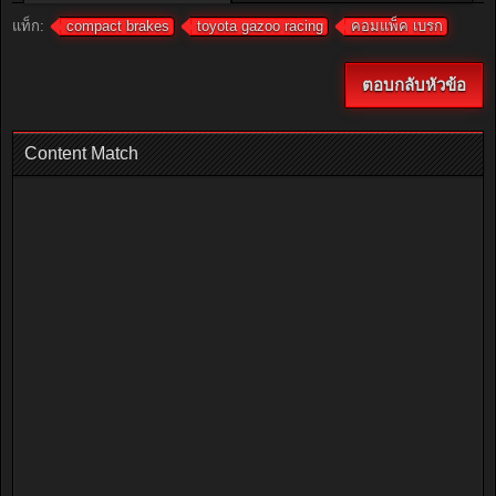
แท็ก:
compact brakes
toyota gazoo racing
คอมแพ็ค เบรก
ตอบกลับหัวข้อ
Content Match