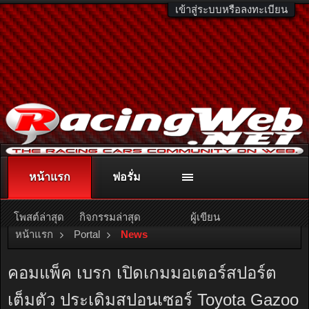
เข้าสู่ระบบหรือลงทะเบียน
หน้าแรก
ฟอรั่ม
ติดต่อลงโฆษณา
racingweb@gmail.com
หรือโทร. 081-811-1138
หรืออ่านรายละเอียดเพิ่มเติม คลิกที่นี่
โพสต์ล่าสุด
กิจกรรมล่าสุด
ผู้เขียน
หน้าแรก
Portal
News
คอมแพ็ค เบรก เปิดเกมมอเตอร์สปอร์ต
เต็มตัว ประเดิมสปอนเซอร์ Toyota Gazoo