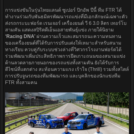
การแข่งขันในรุ่นไทยแลนด์ ซูเปอร์ ปิกอัพ ปีนี้ ทีม FTR ได้
ทำงานร่วมกับพันธมิตรพัฒนารถแข่งที่มีเอกลักษณ์เฉพาะตัว
ส่งรถกระบะฟอร์ด เรนเจอร์ เครื่องยนต์ วี 6 3.0 ลิตร เทอร์โบ
สามคัน แสดงสปิริตดีเอ็นเอสายพันธุ์แข่ง ภายใต้นิยาม
‘Racing DNA’
ผ่านความเร็วและสมรรถนะความทนทาน
ของเครื่องยนต์ที่ได้รับการปรับแต่งให้เหมาะสำหรับสนาม
ทางเรียบ ควบคู่กับระบบช่วงล่างที่วิศวกรโรงงานฟอร์ดได้
ร่วมพัฒนาเพิ่มประสิทธิภาพการยึดเกาะถนนของสนามแข่ง
ด้านลวดลายภายนอกของรถแข่งทั้งสามคัน ยังได้รับการ
ดีไซน์ที่แตกต่าง สะท้อนความแรง เร้าใจ (Thrill) รวมทั้งสไตล์
การปรับจูนรถของทีมพัฒนารถ และบุคลิกของนักแข่งทีม
FTR ทั้งสามคน