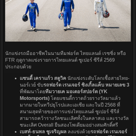
นักแข่งรถมืออาชีพในนามทีมฟอร์ด ไทยแลนด์ เรซซิ่ง หรือ
FTR ฤดูกาลแข่งรายการไทยแลนด์ ซูเปอร์ ซีรีส์ 2569
ประกอบด้วย
แซนดี้ เคราแก้ว สตูวิค
นักแข่งระดับโลกเชื้อสายไทย-
นอร์เวย์ ขับ
รถฟอร์ด เรนเจอร์ ซิงเกิ้ลแค็บ หมายเลข 3
ที่พัฒนาโดย
ทีมวายเค มอเตอร์สปอร์ต (YK
Motorsports)
โดยแซนดี้กวาดถ้วยรางวัลมาแล้ว
มากมายในทวีปยุโรปและเอเชีย และในปี 2568 ที่
สนามสุดท้ายของการแข่งไทยแลนด์ ซูเปอร์ ซีรีส์
สามารถคว้ารางวัลชนะเลิศทั้งในคลาสเอ และรางวัล
ชนะเลิศ Overall ยืนสองโพเดียมอย่างสมศักดิ์ศรี
เบสท์-ธนพล ชูเจริญผล
ลงแข่งด้วย
รถฟอร์ด เรนเจอร์