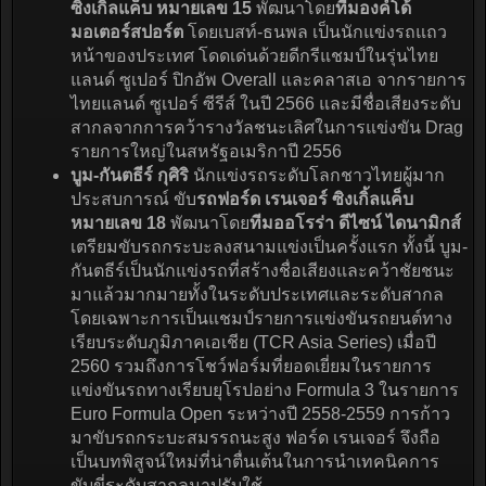
ซิงเกิ้ลแค็บ หมายเลข 15
พัฒนาโดย
ทีมองค์โด้
มอเตอร์สปอร์ต
โดยเบสท์-ธนพล เป็นนักแข่งรถแถว
หน้าของประเทศ โดดเด่นด้วยดีกรีแชมป์ในรุ่นไทย
แลนด์ ซูเปอร์ ปิกอัพ Overall และคลาสเอ จากรายการ
ไทยแลนด์ ซูเปอร์ ซีรีส์ ในปี 2566 และมีชื่อเสียงระดับ
สากลจากการคว้ารางวัลชนะเลิศในการแข่งขัน Drag
รายการใหญ่ในสหรัฐอเมริกาปี 2556
บูม-กันตธีร์ กุศิริ
นักแข่งรถระดับโลกชาวไทยผู้มาก
ประสบการณ์ ขับ
รถฟอร์ด เรนเจอร์ ซิงเกิ้ลแค็บ
หมายเลข 18
พัฒนาโดย
ทีมออโรร่า ดีไซน์ ไดนามิกส์
เตรียมขับรถกระบะลงสนามแข่งเป็นครั้งแรก ทั้งนี้ บูม-
กันตธีร์เป็นนักแข่งรถที่สร้างชื่อเสียงและคว้าชัยชนะ
มาแล้วมากมายทั้งในระดับประเทศและระดับสากล
โดยเฉพาะการเป็นแชมป์รายการแข่งขันรถยนต์ทาง
เรียบระดับภูมิภาคเอเชีย (TCR Asia Series) เมื่อปี
2560 รวมถึงการโชว์ฟอร์มที่ยอดเยี่ยมในรายการ
แข่งขันรถทางเรียบยุโรปอย่าง Formula 3 ในรายการ
Euro Formula Open ระหว่างปี 2558-2559 การก้าว
มาขับรถกระบะสมรรถนะสูง ฟอร์ด เรนเจอร์ จึงถือ
เป็นบทพิสูจน์ใหม่ที่น่าตื่นเต้นในการนำเทคนิคการ
ขับขี่ระดับสากลมาปรับใช้