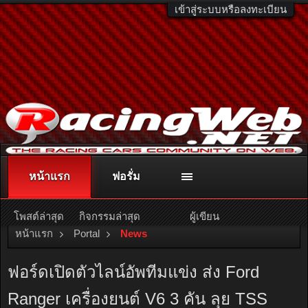
เข้าสู่ระบบหรือลงทะเบียน
หน้าแรก
ฟอรั่ม
ติดต่อลงโฆษณา
racingweb@gmail.com
หรือโทร. 081-811-1138
หรืออ่านรายละเอียดเพิ่มเติม คลิกที่นี่
โพสต์ล่าสุด
กิจกรรมล่าสุด
ผู้เขียน
หน้าแรก
Portal
News
ฟอร์ดเปิดตัวไลน์อัพทีมแข่ง ส่ง Ford
Ranger เครื่องยนต์ V6 3 คัน ลุย TSS