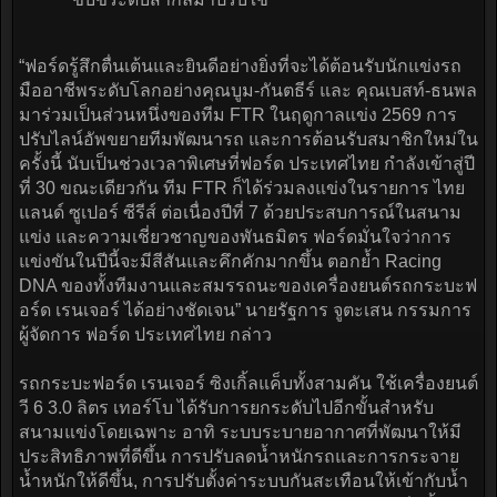
“ฟอร์ดรู้สึกตื่นเต้นและยินดีอย่างยิ่งที่จะได้ต้อนรับนักแข่งรถ
มืออาชีพระดับโลกอย่างคุณบูม-กันตธีร์ และ คุณเบสท์-ธนพล
มาร่วมเป็นส่วนหนึ่งของทีม FTR ในฤดูกาลแข่ง 2569 การ
ปรับไลน์อัพขยายทีมพัฒนารถ และการต้อนรับสมาชิกใหม่ใน
ครั้งนี้ นับเป็นช่วงเวลาพิเศษที่ฟอร์ด ประเทศไทย กำลังเข้าสู่ปี
ที่ 30 ขณะเดียวกัน ทีม FTR ก็ได้ร่วมลงแข่งในรายการ ไทย
แลนด์ ซูเปอร์ ซีรีส์ ต่อเนื่องปีที่ 7 ด้วยประสบการณ์ในสนาม
แข่ง และความเชี่ยวชาญของพันธมิตร ฟอร์ดมั่นใจว่าการ
แข่งขันในปีนี้จะมีสีสันและคึกคักมากขึ้น ตอกย้ำ Racing
DNA ของทั้งทีมงานและสมรรถนะของเครื่องยนต์รถกระบะฟ
อร์ด เรนเจอร์ ได้อย่างชัดเจน” นายรัฐการ จูตะเสน กรรมการ
ผู้จัดการ ฟอร์ด ประเทศไทย กล่าว
รถกระบะฟอร์ด เรนเจอร์ ซิงเกิ้ลแค็บทั้งสามคัน ใช้เครื่องยนต์
วี 6 3.0 ลิตร เทอร์โบ ได้รับการยกระดับไปอีกขั้นสำหรับ
สนามแข่งโดยเฉพาะ อาทิ ระบบระบายอากาศที่พัฒนาให้มี
ประสิทธิภาพที่ดีขึ้น การปรับลดน้ำหนักรถและการกระจาย
น้ำหนักให้ดีขึ้น, การปรับตั้งค่าระบบกันสะเทือนให้เข้ากับน้ำ