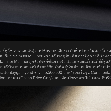
อะ เวอร์ทูโซ คอลเลกชัน) ออปชันระบบเสียงระดับท็อปภายในห้องโด
งระบบเสียง Naim for Mulliner ผสานกับวัสดุชั้นเลิศ การปักลายที่เ
aim for Mulliner ถูกรังสรรค์ขึ้นสำหรับ Batur รถยนต์เบนท์ลีย์รุ่
 บริษัท เอเอเอส ออโต้ เซอร์วิส จำกัด ผู้นำเข้าและตัวแทนจำหน่าย
่น Bentayga Hybrid ราคา 5,560,000 บาท* และในรุ่น Continenta
n เท่านั้น (Option Price Only) และเงื่อนไขราคาเป็นไปตามที่บร