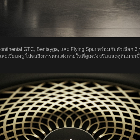
, Continental GTC, Bentayga, และ Flying Spur พร้อมกับตัวเลือก
บและเรียบหรู ไปจนถึงการตกแต่งภายในที่ดูเคร่งขรึมและดุดันมาก