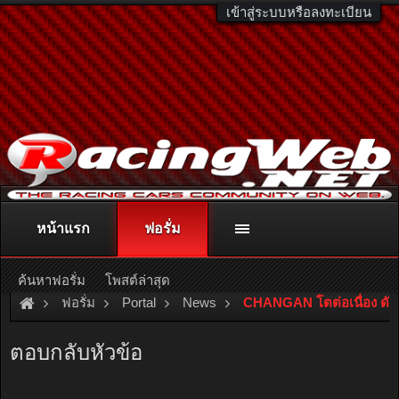
เข้าสู่ระบบหรือลงทะเบียน
หน้าแรก
ฟอรั่ม
ติดต่อลงโฆษณา
racingweb@gmail.com
หรือโทร. 081-811-1138
หรืออ่านรายละเอียดเพิ่มเติม คลิกที่นี่
ค้นหาฟอรั่ม
โพสต์ล่าสุด
ฟอรั่ม
Portal
News
CHANGAN โตต่อเนื่อง ดัน
ตอบกลับหัวข้อ