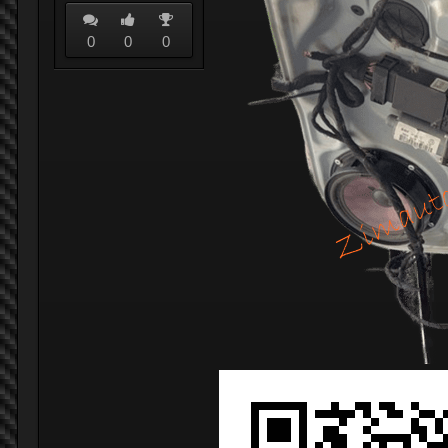
0
0
0