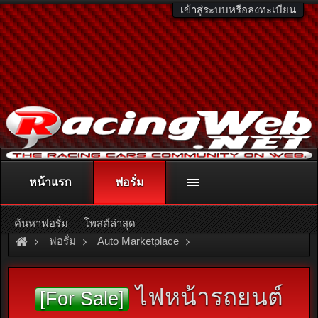
เข้าสู่ระบบหรือลงทะเบียน
หน้าแรก
ฟอรั่ม
ติดต่อลงโฆษณา
racingweb@gmail.com
หรือโทร. 081-811-1138
หรืออ่านรายละเอียดเพิ่มเติม คลิกที่นี่
ค้นหาฟอรั่ม
โพสต์ล่าสุด
ฟอรั่ม
Auto Marketplace
Exterior & Accessories
ไฟหน้ารถยนต์
[For Sale]