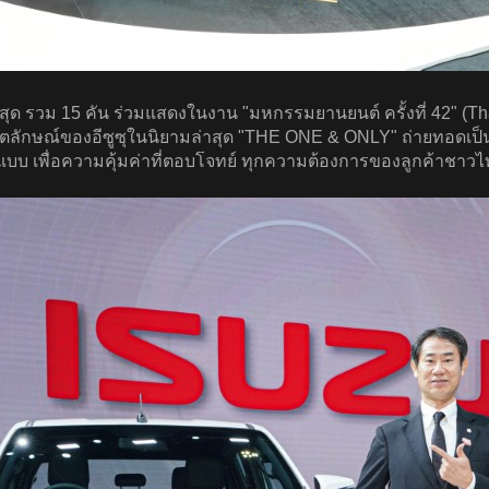
าสุด รวม 15 คัน ร่วมแสดงในงาน "มหกรรมยานยนต์ ครั้งที่ 42" (Tha
ลักษณ์ของอีซูซุในนิยามล่าสุด "THE ONE & ONLY" ถ่ายทอดเป็
 เพื่อความคุ้มค่าที่ตอบโจทย์ ทุกความต้องการของลูกค้าชาวไท