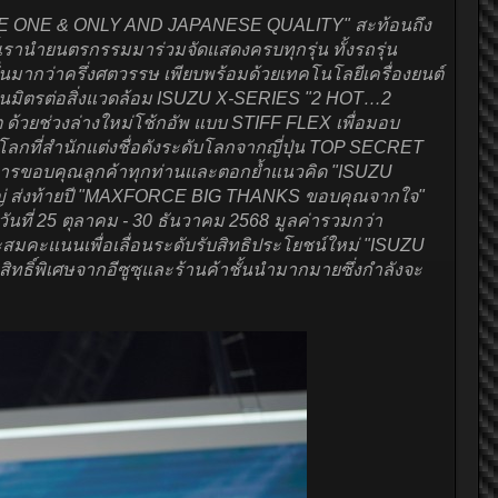
์ "THE ONE & ONLY AND JAPANESE QUALITY" สะท้อนถึง
ี้เรานำยนตรกรรมมาร่วมจัดแสดงครบทุกรุ่น ทั้งรถรุ่น
ากว่าครึ่งศตวรรษ เพียบพร้อมด้วยเทคโนโลยีเครื่องยนต์
เป็นมิตรต่อสิ่งแวดล้อม ISUZU X-SERIES "2 HOT…2
ต ด้วยช่วงล่างใหม่โช้กอัพ แบบ STIFF FLEX เพื่อมอบ
ลกที่สำนักแต่งชื่อดังระดับโลกจากญี่ปุ่น TOP SECRET
การขอบคุณลูกค้าทุกท่านและตอกย้ำแนวคิด "ISUZU
เพจ์นใหญ่ ส่งท้ายปี "MAXFORCE BIG THANKS ขอบคุณจากใจ"
างวันที่ 25 ตุลาคม - 30 ธันวาคม 2568 มูลค่ารวมกว่า
สะสมคะแนนเพื่อเลื่อนระดับรับสิทธิประโยชน์ใหม่ "ISUZU
ทธิ์พิเศษจากอีซูซุและร้านค้าชั้นนำมากมายซึ่งกำลังจะ