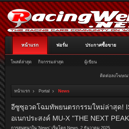
หน้าแรก
ฟอรั่ม
ประกาศซื้อขาย
โพสต์ล่าสุด
กิจกรรมล่าสุด
ผู้เขียน
ติดต่อลงโฆษ
หน้าแรก
Portal
News
อีซูซุอวดโฉมทัพยนตรกรรมใหม่ล่าสุด! 
อเนกประสงค์ MU-X "THE NEXT PEAK" สู
การสนทนาใน '
News
' เริ่มโดย
News
,
2 ธันวาคม 2025