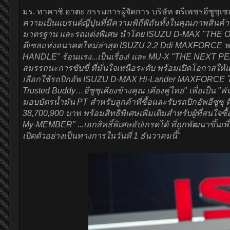
มร. ทาคาชิ ฮาตะ กรรมการผู้จัดการ บริษัท ตรีเพชรอีซูซุเซล
ความเป็นแบรนด์ญี่ปุ่นที่มีความพิถีพิถันทั้งในคุณภาพสินค
มาตรฐาน และรถแต่งพิเศษ นำโดย ISUZU D-MAX "THE ONE &
ดีเซลแห่งอนาคตใหม่ล่าสุด ISUZU 2.2 Ddi MAXFORCE พร้อ
HANDLE" ร้อนแรง...เป็นเรื่อง! และ MU-X "THE NEXT PEAK"
สมรรถนะการขับขี่ ที่มั่นใจเหนือระดับ พร้อมเปิดโอกาสใ
เลือกใช้รถปิกอัพ ISUZU D-MAX Hi-Lander MAXFORCE ไป
Trusted Buddy…อีซูซุเคียงข้างคุณ เคียงคู่ไทย" เพื่อเป็น
มอบบัตรน้ำมัน PT สำหรับลูกค้าที่ซื้อและรับรถปิกอัพอีซูซุ 
38,700,900 บาท พร้อมสิทธิพิเศษเพิ่มเติมสำหรับผู้ที่สนใ
My-MEMBER" ...เอกสิทธิ์พิเศษอัปเกรดได้ ที่ถูกพัฒนาขึ้
เปิดตัวอย่างเป็นทางการในวันที่ 1 ธันวาคมนี้"