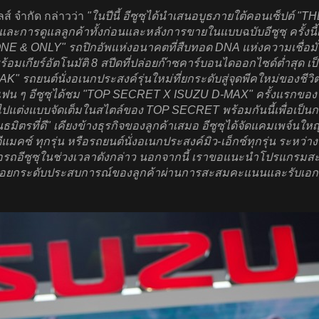
ส์ จำกัด กล่าวว่า
"ในปีนี้ อีซูซุได้นำเสนอบูธภายใต้คอนเซ็ปต
้าและการดูแลลูกค้าทั้งก่อนและหลังการขายในแบบฉบับอีซูซุ ครั้งน
 ONLY" รถปิกอัพแห่งอนาคตที่สืบทอด DNA แห่งความเชื่อมั่นม
มเกียร์อัตโนมัติ 8 สปีดที่ปล่อยก๊าซคาร์บอนไดออกไซด์ต่ำสุด 
 รถยนต์นั่งอเนกประสงค์รุ่นใหม่ที่ยกระดับสู่จุดพีคใหม่ของชีวิ
ห้แฟน ๆ อีซูซุได้ชม "TOP SECRET X ISUZU D-MAX" ครั้งแรกของโ
แต่งแบบจัดเต็มในสไตล์ของ TOP SECRET พร้อมกันนี้เพื่อเป็น
 "พันธมิตรที่ดี" เคียงข้างธุรกิจของลูกค้าเสมอ อีซูซุได้จัดแคม
ดีแมคซ์ ทุกรุ่น หรือรถยนต์นั่งอเนกประสงค์มิว-เอ็กซ์ทุกรุ่น ระหว่
จซื้อรถอีซูซุในช่วงเวลาดังกล่าว นอกจากนี้ เราขอแนะนำโปรแกรม
นเพื่อยกระดับประสบการณ์ของลูกค้าผ่านการสะสมคะแนนและรับเอกสิ