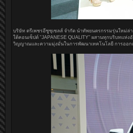
บริษัท ตรีเพชรอีซูซุเซลส์ จำกัด นำทัพยนตรกรรมรุ่นใหม่ล่
ใต้คอนเซ็ปต์ "JAPANESE QUALITY" ผสานทุกบริบทแห่งอัต
วิญญาณและความมุ่งมั่นในการพัฒนาเทคโนโลยี การออกแบบ