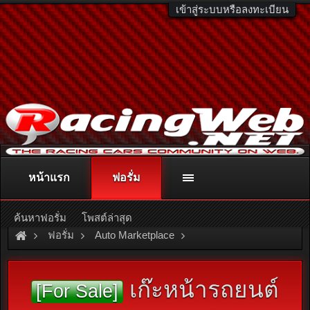
เข้าสู่ระบบหรือลงทะเบียน
หน้าแรก
ฟอรั่ม
ติดต่อลงโฆษณา
racingweb@gmail.com
หรือโทร. 081-811-1138
หรืออ่านรายละเอียดเพิ่มเติม คลิกที่นี่
ค้นหาฟอรั่ม
โพสต์ล่าสุด
ฟอรั่ม
Auto Marketplace
Interior & Accessories
เก๊ะหน้ารถยนต์
[For Sale]