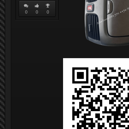
0
0
0