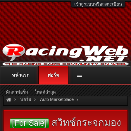
เข้าสู่ระบบหรือลงทะเบียน
หน้าแรก
ฟอรั่ม
ติดต่อลงโฆษณา
racingweb@gmail.com
หรือโทร. 081-811-1138
หรืออ่านรายละเอียดเพิ่มเติม คลิกที่นี่
ค้นหาฟอรั่ม
โพสต์ล่าสุด
ฟอรั่ม
Auto Marketplace
Interior & Accessories
สวิทซ์กระจกมอง
[For Sale]