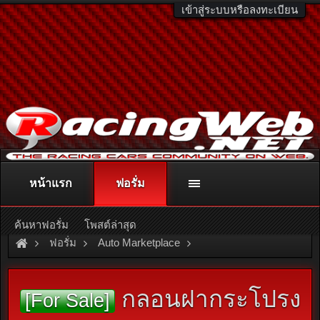
เข้าสู่ระบบหรือลงทะเบียน
หน้าแรก
ฟอรั่ม
ติดต่อลงโฆษณา
racingweb@gmail.com
หรือโทร. 081-811-1138
หรืออ่านรายละเอียดเพิ่มเติม คลิกที่นี่
ค้นหาฟอรั่ม
โพสต์ล่าสุด
ฟอรั่ม
Auto Marketplace
Exterior & Accessories
กลอนฝากระโปรง
[For Sale]