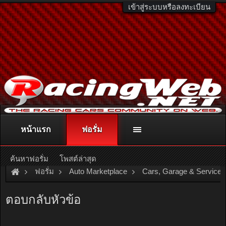
เข้าสู่ระบบหรือลงทะเบียน
หน้าแรก
ฟอรั่ม
ติดต่อลงโฆษณา
racingweb@gmail.com
หรือโทร. 081-811-1138
หรืออ่านรายละเอียดเพิ่มเติม คลิกที่นี่
ค้นหาฟอรั่ม
โพสต์ล่าสุด
ฟอรั่ม
Auto Marketplace
Cars, Garage & Services
Champ tabien รวมป้ายทะเบียนสวย ป้ายประมูล ขายป้ายทะเบียน
ตอบกลับหัวข้อ