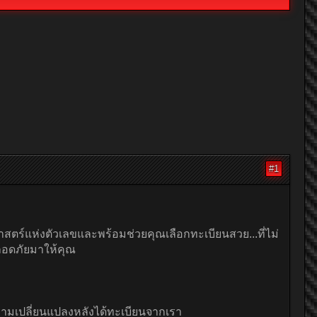
#1
ศาสตร์แห่งตัวเลขและพร้อมช่วยคุณเลือกทะเบียนสวย...ที่ไม่
ลอดภัยมาให้คุณ
ความเปลี่ยนแปลงหลังได้ทะเบียนจากเรา