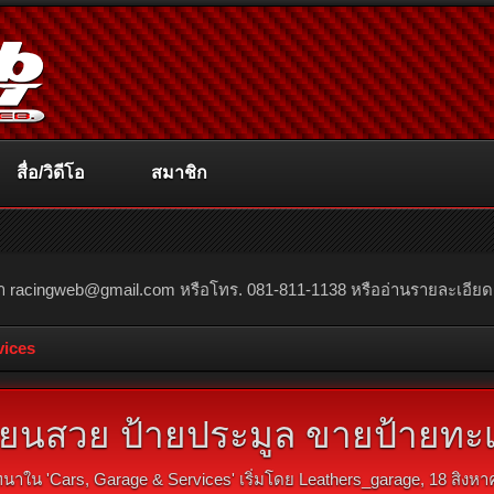
สื่อ/วิดีโอ
สมาชิก
ณา
racingweb@gmail.com
หรือโทร. 081-811-1138 หรืออ่านรายละเอียดเพิ่
vices
ียนสวย ป้ายประมูล ขายป้ายทะเ
นาใน '
Cars, Garage & Services
' เริ่มโดย
Leathers_garage
,
18 สิงหา