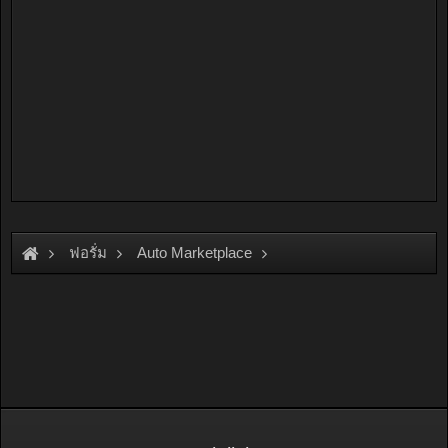
ฟอรั่ม
Auto Marketplace
Exterior & Accessories