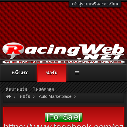
เข้าสู่ระบบหรือลงทะเบียน
หน้าแรก
ฟอรั่ม
ติดต่อลงโฆษณา
racingweb@gmail.com
หรือโทร. 081-811-1138
หรืออ่านรายละเอียดเพิ่มเติม คลิกที่นี่
ค้นหาฟอรั่ม
โพสต์ล่าสุด
ฟอรั่ม
Auto Marketplace
Exterior & Accessories
[For Sale]