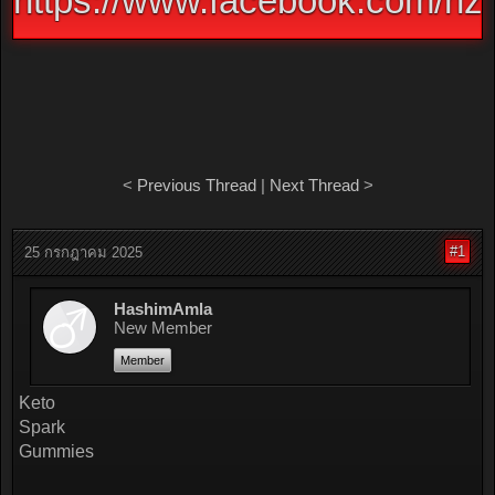
https://www.facebook.com/nz
<
Previous Thread
|
Next Thread
>
#1
25 กรกฎาคม 2025
HashimAmla
New Member
Member
Keto
Spark
Gummies