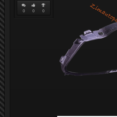
0
0
0