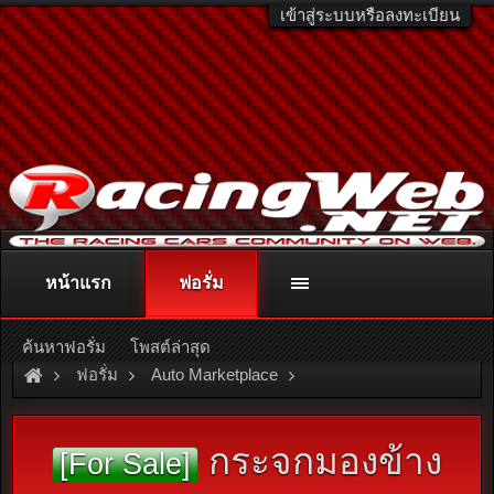
เข้าสู่ระบบหรือลงทะเบียน
หน้าแรก
ฟอรั่ม
ติดต่อลงโฆษณา
racingweb@gmail.com
หรือโทร. 081-811-1138
หรืออ่านรายละเอียดเพิ่มเติม คลิกที่นี่
ค้นหาฟอรั่ม
โพสต์ล่าสุด
ฟอรั่ม
Auto Marketplace
Exterior & Accessories
กระจกมองข้าง
[For Sale]