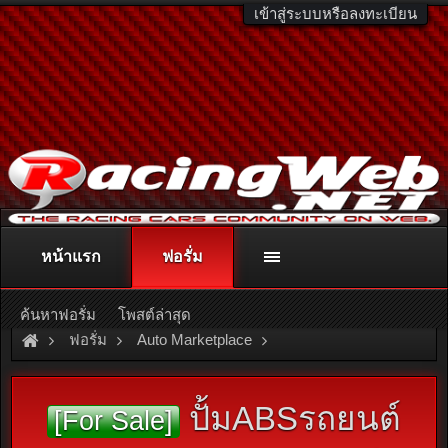
เข้าสู่ระบบหรือลงทะเบียน
หน้าแรก
ฟอรั่ม
ติดต่อลงโฆษณา
racingweb@gmail.com
หรือโทร. 081-811-1138
หรืออ่านรายละเอียดเพิ่มเติม คลิกที่นี่
ค้นหาฟอรั่ม
โพสต์ล่าสุด
ฟอรั่ม
Auto Marketplace
Brake & Suspensions
ปั้มABSรถยนต์
[For Sale]