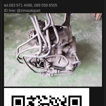
tel.083 971 4496, 089 058 6505
ID line: @zimautopart