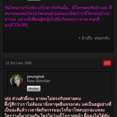
วันไหนว่างๆไปขับรถโกคาร์ทกันมั้ย... มีใครชอบขับบ้างอ่ะ ที่
สนามมอเตอร์สปอร์ตแลนด์ (แดนเนรมิตเก่า) มีใครสนบ้างป
ล่าวอ่ะ อยากมีเพื่อนผู้หญิงไปขับกันเยอะๆ น่าจะสนุกดี
นะ[
/COLOR]
+ อ้างถึง
ตอบกลับ
#28
12 ธันวาคม 2006
peungnoi
New Member
Member
เอ่อ ส่วนตัวผึ้งนะ อาจจะไม่ตรงกับหลายคน
ผึ้งรู้สึกว่าเราไม่ต้องมานั่งหาจุดยืนหรอกค่ะ แค่เป็นอยู่อย่างที่
เป็นน่ะดีแล้ว เวลาจัดกิจกรรมอะไรก็มาโพสบอกน่ะแหละ
ใครว่างก็มาร่วมกัน ใครไม่ว่างก็โอกาสหน้า ผึ้งเองไม่ได้ขับ