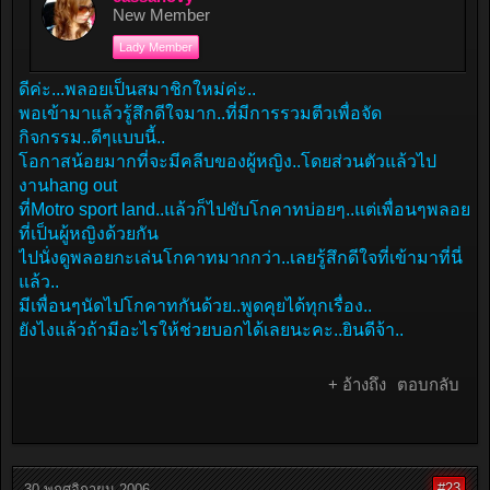
New Member
Lady Member
ดีค่ะ...พลอยเป็นสมาชิกใหม่ค่ะ..
พอเข้ามาแล้วรู้สึกดีใจมาก..ที่มีการรวมตีวเพื่อจัด
กิจกรรม..ดีๆแบบนี้..
โอกาสน้อยมากที่จะมีคลีบของผู้หญิง..โดยส่วนตัวแล้วไป
งานhang out
ที่Motro sport land..แล้วก็ไปขับโกคาทบ่อยๆ..แต่เพื่อนๆพลอย
ที่เป็นผู้หญิงด้วยกัน
ไปนั่งดูพลอยกะเล่นโกคาทมากกว่า..เลยรู้สึกดีใจที่เข้ามาที่นี่
แล้ว..
มีเพื่อนๆนัดไปโกคาทกันด้วย..พูดคุยได้ทุกเรื่อง..
ยังไงแล้วถ้ามีอะไรให้ช่วยบอกได้เลยนะคะ..ยินดีจ้า..
+ อ้างถึง
ตอบกลับ
#23
30 พฤศจิกายน 2006