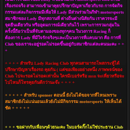
เรื่องรถจริง สามารถเข้ามาคุยปรึกษาปัญหาเกี่ยวกับรถ การจัดกิจ
กรรมเเต่ละกิจกรรมมีเพื่อให้ Lady มีส่วนร่วมในกีฬา motorsports
สมาชิกของ Lady มีทุกสถานที่ ต่างถิ่นต่างนิสัยกัน เราควรจะมี
จุดยืนเดียวกัน หรืออุดมการณ์เดียวกันไว้ เพราะการรวมกลุ่มใน
ครั้งนี้ถือว่าเป็นที่จับตามองของทุกๆคน ในวงการ Racing ก็
ต้องการ Lady ที่มีใจรักจริงๆเเละเป็นวงการที่เเคบมาก คือ การที่
Club ของเราจะอยู่รอดไม่รอดขึ้นอยู่กับสมาชิกเเต่ละคนนะคะ + +
+
+ + + + สำหรับ Lady Racing Club ทุกคนสามารถโพสกระทู้ได้
ปรึกษาปัญหาเรื่องรถ คุยกัน ( เเต่ขอเพียงอย่างหนึ่ง ภาพพจน์ของ
Club ไปจะรอดไม่รอดเท่านั้น ใครมีเบอร์หรือ msn จะเที่ยวหรือจะ
ไปไหนก็โทรคุยกันดีกว่านะจ๊ะ + + + +
+ + + + + สำหรับ sponser ตอนนี้ ยังไม่ได้ขอจากที่ไหนเพราะ
สมาชิกยังไม่เเน่นอนเเล้วยังไม่มีกิจกรรม motorsports ให้เห็นได้
ชัด + + + + +
+ + + ขอฝากกับเพื่อนๆด้วยนะคะ ในบอร์ดกิ๊กไม่ใช่ประธาน Club