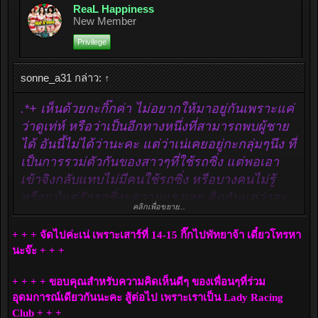
ReaL Happiness
New Member
Privilege
sonne_a31 กล่าว:
↑
.*+ เห็นด้วยกะกิ๊กค่า ไม่อยากให้มาอยู่กันเพราะแค่
ว่าดูเท่ห์ หรือว่าเป็นอีกทางหนึ่งที่สามารถพบผู้ชาย
ได้ อันนี้ไม่ได้ว่านะคะ แต่ว่าเน่เคยอยู่กะกลุ่มๆนึง ที่
เป็นการรวม่ตัวกันของสาวๆที่ใช้รถซิ่ง แต่พอเอา
เข้าจิงกลับแทบไม่มีคนใช้รถซิ่ง หรือบางคนไม่รู้
หรือแม้แต่รักรถซิ่ง+ความแรงเลย คิดกันแต่ว่าจะ
คลิกเพื่อขยาย...
ทำให้ผู้ชายมองดูว่าเท่ห์ แล้วก็นัดเที่ยวกะกินเหล้า
กันอย่างเดียว เคยชวนไปสนามหรือว่าทำกิจกรรม
+ + + จัดไปค่ะเน่ เพราะเสาร์ที่ 14-15 กิ๊กไปพัทยาจ้า เดี๋ยวโทรหา
เกี่ยวกับ Motorsportนะ ไม่มีใครสนเลยอ่ะ แต่มาที่นี่
นะจ๊ะ + + +
ก็ดีใจนะคะ ที่มีสาวๆที่คิดแบบเดียวกัน ในแง่ดีๆ ใน
+ + + + ขอบคุณสำหรับความคิดเห็นดีๆ ของเพื่อนๆที่ร่วม
แบบคนรักรถ ไงก็ยินดีทีได้รู้จักทุกคนนะคะ คงไม่
อุดมการณ์เดียวกันนะคะ สู้ต่อไป เพราะเราเป็น Lady Racing
ค่อยไปมิตติ้งเท่าไหร่เพราะว่าอยู่พัทยา แต่ถ้า
Club + + +