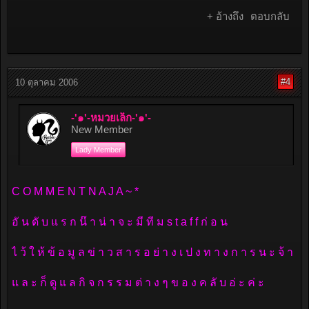
+ อ้างถึง
ตอบกลับ
#4
10 ตุลาคม 2006
-'๑'-หมวยเล็ก-'๑'-
New Member
Lady Member
C O M M E N T N A J A ~ *
อั น ดั บ แ ร ก น๊ า น่ า จ ะ มี ที ม s t a f f ก่ อ น
ไ ว้ ใ ห้ ข้ อ มู ล ข่ า ว ส า ร อ ย่ า ง เ ป ง ท า ง ก า ร น ะ จ้ า
แ ล ะ ก็ ดู แ ล กิ จ ก ร ร ม ต่ า ง ๆ ข อ ง ค ลั บ อ่ ะ ค่ ะ