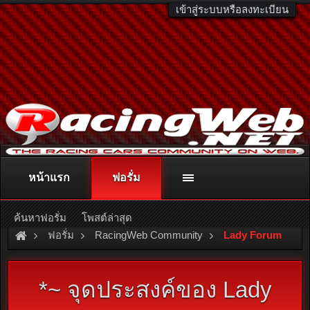
เข้าสู่ระบบหรือลงทะเบียน
หน้าแรก
ฟอรั่ม
ติดต่อลงโฆษณา
racingweb@gmail.com
หรือโทร. 081-811-1138
หรืออ่านรายละเอียดเพิ่มเติม คลิกที่นี่
ค้นหาฟอรั่ม
โพสต์ล่าสุด
ฟอรั่ม
RacingWeb Community
Lady Forum
*~ จุดประสงค์ของ Lady