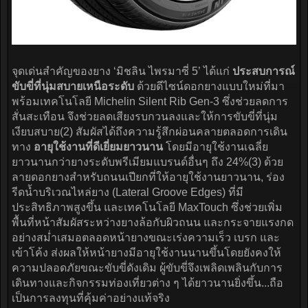
จุดเด่นสำคัญของยาง ‘มิชลิน ไพรมาซี่ 5’ ได้แก่
ประสบการณ์
ขับขี่ที่นุ่มสบายเหนือระดับ
ด้วยดีไซน์ดอกยางแบบใหม่ที่มา
พร้อมเทคโนโลยี Michelin Silent Rib Gen-3 ซึ่งช่วยลดการ
สั่นสะเทือน จึงช่วยลดเสียงรบกวนลงและให้การขับขี่ที่นุ่ม
เงียบสบาย(2) สัมผัสได้ถึงความรู้สึกผ่อนคลายตลอดการเดิน
ทาง
อายุใช้งานที่ดีเยี่ยมยาวนาน
โดยมีอายุใช้งานเฉลี่ย
ยาวนานกว่ายางระดับพรีเมียมแบรนด์อื่นๆ ถึง 24%(3) ด้วย
ลายดอกยางสำหรับถนนเปียกที่ให้อายุใช้งานยาวนาน, ร่อง
รีดน้ำบริเวณไหล่ยาง (Lateral Groove Edges) ที่มี
ประสิทธิภาพสูงขึ้น และเทคโนโลยี MaxTouch ซึ่งช่วยเพิ่ม
พื้นที่หน้าสัมผัสระหว่างยางล้อกับผิวถนน และกระจายแรงกด
อย่างสม่ำเสมอตลอดหน้ายางขณะเร่งความเร็ว เบรก และ
เข้าโค้ง ส่งผลให้หน้ายางมีอายุใช้งานนานขึ้นโดยยังคงให้
ความปลอดภัยขณะขับขี่ดังเดิม ผู้ขับขี่จึงเพลิดเพลินกับการ
เดินทางและกิจกรรมท่องเที่ยวต่าง ๆ ได้ยาวนานยิ่งขึ้น...ถือ
เป็นการลงทุนที่คุ้มค่าอย่างแท้จริง