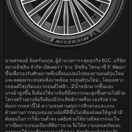
นายสรพงษ์ จันทร์นฤกุล, ผู้อำนวยการกลุ่มธุรกิจ B2C, บริษัท
สยามมิชลิน จำกัด เปิดเผยว่า “ยาง ‘มิชลิน ไพรมาซี่ 5’ พัฒนา
ขึ้นเพื่อรองรับศักยภาพที่เปลี่ยนแปลงไปของยานยนต์รุ่นใหม่
และลดผลกระทบต่อสิ่งแวดล้อม รถยนต์รุ่นใหม่...โดยเฉพาะ
รถยนต์ไฮบริดและรถยนต์ไฟฟ้า...มีน้ำหนักมากขึ้นและ
แรงม้าสูงขึ้น จึงต้องใช้ยางล้อที่มีสมรรถนะสูงขึ้นตามไปด้วย
โครงสร้างยางล้อจึงต้องมีประสิทธิภาพที่จะรองรับความ
ต้องการเหล่านี้ได้ ความทนทานต่อการสึกหรอและแรง
ต้านทานการหมุนของยางล้อที่ดีขึ้นไม่เพียงส่งผลให้ลูกค้ามี
ต้นทุนในการใช้งานต่ำลง แต่ยังช่วยให้ยางมีสมรรถนะใน
การยึดเกาะถนนเปียกที่ดียาวนาน จึงให้ความปลอดภัยและ
อายุการใช้งานที่ยาวนานเหนือกว่า สำหรับลูกค้ากลุ่มเป้า