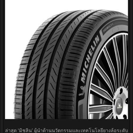
ล่าสุด ‘มิชลิน’ ผู้นำด้านนวัตกรรมและเทคโนโลยียางล้อระดับ