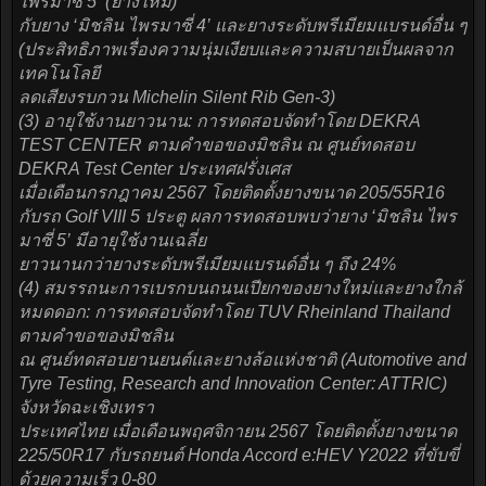
ไพรมาซี่ 5’ (ยางใหม่)
กับยาง ‘มิชลิน ไพรมาซี่ 4’ และยางระดับพรีเมียมแบรนด์อื่น ๆ
(ประสิทธิภาพเรื่องความนุ่มเงียบและความสบายเป็นผลจาก
เทคโนโลยี
ลดเสียงรบกวน Michelin Silent Rib Gen-3)
(3) อายุใช้งานยาวนาน: การทดสอบจัดทำโดย DEKRA
TEST CENTER ตามคำขอของมิชลิน ณ ศูนย์ทดสอบ
DEKRA Test Center ประเทศฝรั่งเศส
เมื่อเดือนกรกฎาคม 2567 โดยติดตั้งยางขนาด 205/55R16
กับรถ Golf VIII 5 ประตู ผลการทดสอบพบว่ายาง ‘มิชลิน ไพร
มาซี่ 5’ มีอายุใช้งานเฉลี่ย
ยาวนานกว่ายางระดับพรีเมียมแบรนด์อื่น ๆ ถึง 24%
(4) สมรรถนะการเบรกบนถนนเปียกของยางใหม่และยางใกล้
หมดดอก: การทดสอบจัดทำโดย TUV Rheinland Thailand
ตามคำขอของมิชลิน
ณ ศูนย์ทดสอบยานยนต์และยางล้อแห่งชาติ (Automotive and
Tyre Testing, Research and Innovation Center: ATTRIC)
จังหวัดฉะเชิงเทรา
ประเทศไทย เมื่อเดือนพฤศจิกายน 2567 โดยติดตั้งยางขนาด
225/50R17 กับรถยนต์ Honda Accord e:HEV Y2022 ที่ขับขี่
ด้วยความเร็ว 0-80