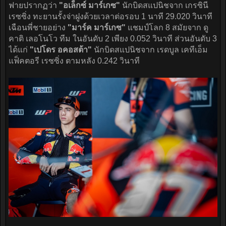
ฟายปรากฏว่า
"อเล็กซ์ มาร์เกซ"
นักบิดสแปนิชจาก เกรซินี
เรซซิ่ง ทะยานรั้งจ่าฝูงด้วยเวลาต่อรอบ 1 นาที 29.020 วินาที
เฉือนพี่ชายอย่าง
"มาร์ค มาร์เกซ"
แชมป์โลก 8 สมัยจาก ดู
คาติ เลอโนโว ทีม ในอันดับ 2 เพียง 0.052 วินาที ส่วนอันดับ 3
ได้แก่
"เปโดร อคอสต้า"
นักบิดสแปนิชจาก เรดบูล เคทีเอ็ม
แฟ็คตอรี เรซซิ่ง ตามหลัง 0.242 วินาที