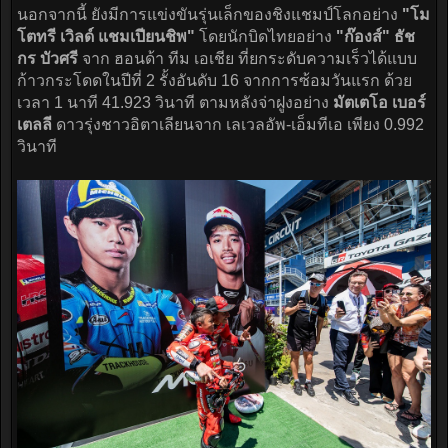
นอกจากนี้ ยังมีการแข่งขันรุ่นเล็กของชิงแชมป์โลกอย่าง
"โม
โตทรี เวิลด์ แชมเปียนชิพ"
โดยนักบิดไทยอย่าง
"ก๊องส์" ธัช
กร บัวศรี
จาก ฮอนด้า ทีม เอเชีย ที่ยกระดับความเร็วได้แบบ
ก้าวกระโดดในปีที่ 2 รั้งอันดับ 16 จากการซ้อมวันแรก ด้วย
เวลา 1 นาที 41.923 วินาที ตามหลังจ่าฝูงอย่าง
มัตเตโอ เบอร์
เตลลี
ดาวรุ่งชาวอิตาเลียนจาก เลเวลอัพ-เอ็มทีเอ เพียง 0.992
วินาที