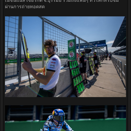
เนชั่นแนล เซอร์กิต จ.บุรีรัมย์ รวมถึงแฟนๆ ทั่วโลกที่รับชม
ผ่านการถ่ายทอดสด