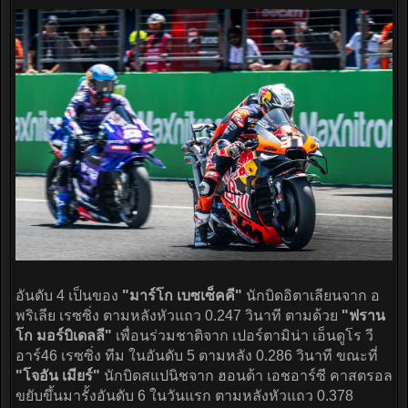
อันดับ 4 เป็นของ
"มาร์โก เบซเซ็คคี"
นักบิดอิตาเลียนจาก อ
พริเลีย เรซซิ่ง ตามหลังหัวแถว 0.247 วินาที ตามด้วย
"ฟราน
โก มอร์บิเดลลี"
เพื่อนร่วมชาติจาก เปอร์ตามิน่า เอ็นดูโร วี
อาร์46 เรซซิ่ง ทีม ในอันดับ 5 ตามหลัง 0.286 วินาที ขณะที่
"โจอัน เมียร์"
นักบิดสแปนิชจาก ฮอนด้า เอชอาร์ซี คาสตรอล
ขยับขึ้นมารั้งอันดับ 6 ในวันแรก ตามหลังหัวแถว 0.378