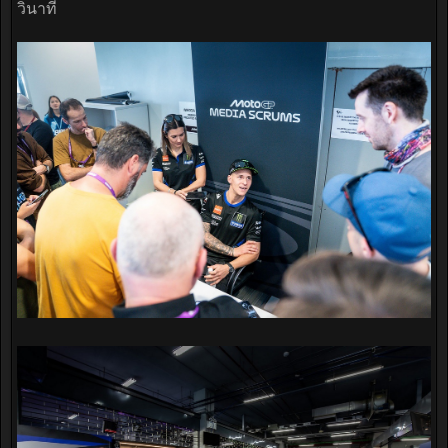
วินาที