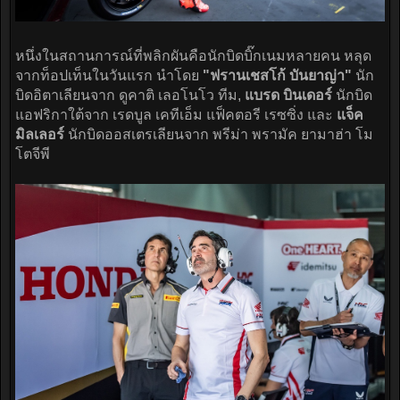
หนึ่งในสถานการณ์ที่พลิกผันคือนักบิดบิ๊กเนมหลายคน หลุด
จากท็อปเท็นในวันแรก นำโดย
"ฟรานเชสโก้ บันยาญ่า"
นัก
บิดอิตาเลียนจาก ดูคาติ เลอโนโว ทีม,
แบรด บินเดอร์
นักบิด
แอฟริกาใต้จาก เรดบูล เคทีเอ็ม แฟ็คตอรี เรซซิ่ง และ
แจ็ค
มิลเลอร์
นักบิดออสเตรเลียนจาก พรีม่า พรามัค ยามาฮ่า โม
โตจีพี