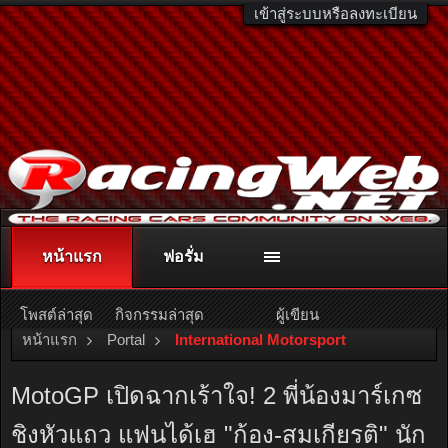
เข้าสู่ระบบหรือลงทะเบียน
หน้าแรก
ฟอรั่ม
ติดต่อลงโฆษณา
racingweb@gmail.com
หรือโทร. 081-811-1138
หรืออ่านรายละเอียดเพิ่มเติม คลิกที่นี่
โพสต์ล่าสุด
กิจกรรมล่าสุด
ผู้เขียน
หน้าแรก
Portal
International Motorsport
MotoGP เปิดฉากเร้าใจ! 2 พี่น้องมาร์เกซ
ชิงหัวแถว แฟนได้เฮ "ก้อง-สมเกียรติ" นัก