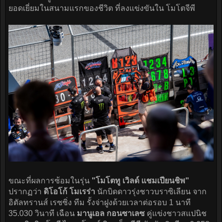
ยอดเยี่ยมในสนามแรกของชีวิต ที่ลงแข่งขันใน โมโตจีพี
ขณะที่ผลการซ้อมในรุ่น
"โมโตทู เวิลด์ แชมเปียนชิพ"
ปรากฏว่า
ดิโอโก้ โมเรร่า
นักบิดดาวรุ่งชาวบราซิเลียน จาก
อิตัลทรานส์ เรซซิ่ง ทีม รั้งจ่าฝูงด้วยเวลาต่อรอบ 1 นาที
35.030 วินาที เฉือน
มานูเอล กอนซาเลซ
คู่แข่งชาวสแปนิช