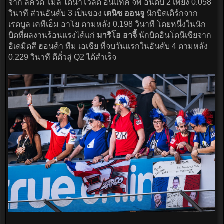
จาก ลิควิด โมลี ไดนาโวลต์ อินแท็ค จีพี อันดับ 2 เพียง 0.058
วินาที ส่วนอันดับ 3 เป็นของ
เดนิซ ออนจู
นักบิดเติร์กจาก
เรดบูล เคทีเอ็ม อาโย ตามหลัง 0.198 วินาที โดยหนึ่งในนัก
บิดที่ผลงานร้อนแรงได้แก่
มาริโอ อาจี้
นักบิดอินโดนีเซียจาก
อิเดมิตสึ ฮอนด้า ทีม เอเชีย ที่จบวันแรกในอันดับ 4 ตามหลัง
0.229 วินาที ตีตั๋วสู่ Q2 ได้สำเร็จ