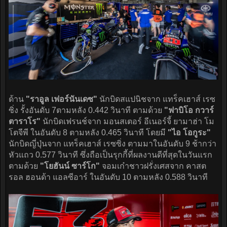
ด้าน
"ราอูล เฟอร์นันเดซ"
นักบิดสแปนิชจาก แทร็คเฮาส์ เรซ
ซิ่ง รั้งอันดับ 7ตามหลัง 0.442 วินาที ตามด้วย
"ฟาบิโอ กวาร์
ตาราโร"
นักบิดเฟรนช์จาก มอนสเตอร์ อีเนอร์จี้ ยามาฮ่า โม
โตจีพี ในอันดับ 8 ตามหลัง 0.465 วินาที โดยมี
"ไอ โอกูระ"
นักบิดญี่ปุ่นจาก แทร็คเฮาส์ เรซซิ่ง ตามมาในอันดับ 9 ช้ากว่า
หัวแถว 0.577 วินาที ซึ่งถือเป็นรุกกี้ที่ผลงานดีที่สุดในวันแรก
ตามด้วย
"โยฮันน์ ซาร์โก"
จอมเก๋าชาวฝรั่งเศสจาก คาสต
รอล ฮอนด้า แอลซีอาร์ ในอันดับ 10 ตามหลัง 0.588 วินาที