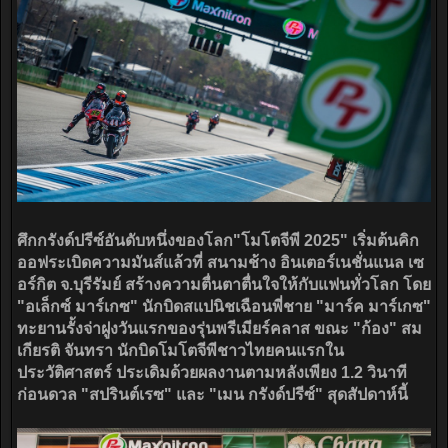
ศึกกรังด์ปรีซ์อันดับหนึ่งของโลก"โมโตจีพี 2025" เริ่มต้นคิก
ออฟระเบิดความมันส์แล้วที่ สนามช้าง อินเตอร์เนชั่นแนล เซ
อร์กิต จ.บุรีรัมย์ สร้างความตื่นตาตื่นใจให้กับแฟนทั่วโลก โดย
"อเล็กซ์ มาร์เกซ" นักบิดสแปนิชเฉือนพี่ชาย "มาร์ค มาร์เกซ"
ทะยานรั้งจ่าฝูงวันแรกของรุ่นพรีเมียร์คลาส ขณะ "ก้อง" สม
เกียรติ จันทรา นักบิดโมโตจีพีชาวไทยคนแรกใน
ประวัติศาสตร์ ประเดิมด้วยผลงานตามหลังเพียง 1.2 วินาที
ก่อนดวล "สปรินต์เรซ" และ "เมน กรังด์ปรีซ์" สุดสัปดาห์นี้