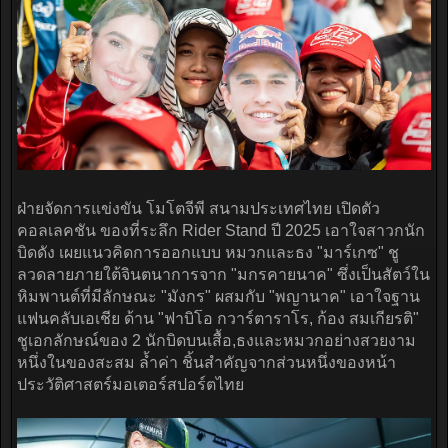
ฝ่ายจัดการแข่งขัน โมโตจีพี สนามประเทศไทย เปิดตัว
คอลเลคชัน ของที่ระลึก Rider Stand ปี 2025 เอาใจสาวกนัก
บิดดัง เผยแนวคิดการออกแบบ หมวกและธง "มาร์เกซ" ชู
ลวดลายภายใต้จินตนาการจาก "มกรคายนาค" ซึ่งเป็นสัตว์ใน
หิมพานต์ที่มีลักษณะ "มังกร" ผสมกับ "พญานาค" เอาใจฐาน
แฟนคลับเอเชีย ด้าน "ฟาบิโอ กวาร์ตาราโร, ก้อง สมเกียรติ"
ชูเอกลักษณ์ของ 2 นักบิดบนเสื้อ,ธงและหมวกอย่างสวยงาม
หนึ่งในของสะสม ล้ำค่า ชิ้นสำคัญจากส่วนหนึ่งของหน้า
ประวัติศาสตร์มอเตอร์สปอร์ตไทย