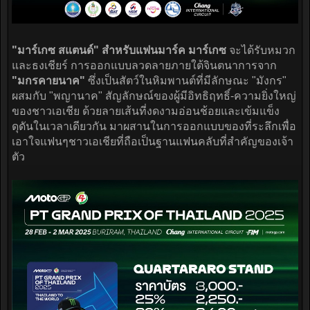
"มาร์เกซ สแตนด์" สำหรับแฟนมาร์ค มาร์เกซ
จะได้รับหมวก
และธงเชียร์ การออกแบบลวดลายภายใต้จินตนาการจาก
"มกรคายนาค"
ซึ่งเป็นสัตว์ในหิมพานต์ที่มีลักษณะ "มังกร"
ผสมกับ "พญานาค" สัญลักษณ์ของผู้มีอิทธิฤทธิ์-ความยิ่งใหญ่
ของชาวเอเชีย ด้วยลายเส้นที่งดงามอ่อนช้อยและเข้มแข็ง
ดุดันในเวลาเดียวกัน มาผสานในการออกแบบของที่ระลึกเพื่อ
เอาใจแฟนๆชาวเอเชียที่ถือเป็นฐานแฟนคลับที่สำคัญของเจ้า
ตัว