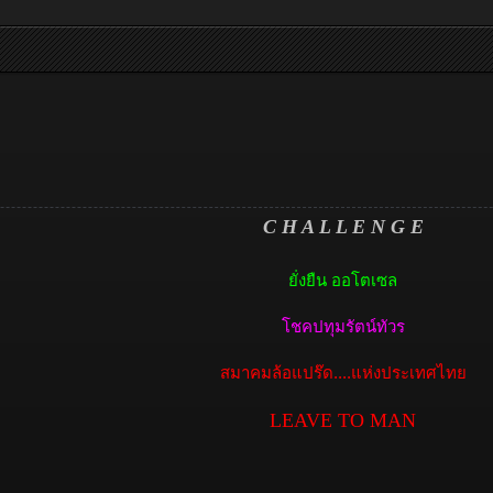
C H A L L E N G E
ยั่งยืน ออโตเซล​
โชคปทุมรัตน์ทัวร​
สมาคมล้อแปร๊ด....แห่งประเทศไทย​
LEAVE TO MAN