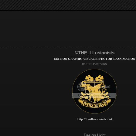
©THE iLLusionists
MOTION GRAPHIC·VISUAL EFFECT·2D-3D ANIMATION
IF LIFE IS DESIGN
http://theillusionists.net
Design Light