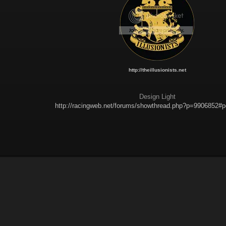
http://theillusionists.net
Design Light
http://racingweb.net/forums/showthread.php?p=9906852#