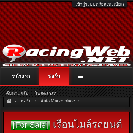
เข้าสู่ระบบหรือลงทะเบียน
หน้าแรก
ฟอรั่ม
ติดต่อลงโฆษณา
racingweb@gmail.com
หรือโทร. 081-811-1138
หรืออ่านรายละเอียดเพิ่มเติม คลิกที่นี่
ค้นหาฟอรั่ม
โพสต์ล่าสุด
ฟอรั่ม
Auto Marketplace
Interior & Accessories
เรือนไมล์รถยนต์
[For Sale]