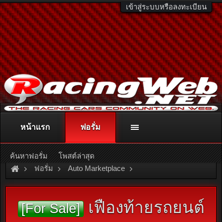
เข้าสู่ระบบหรือลงทะเบียน
หน้าแรก
ฟอรั่ม
ติดต่อลงโฆษณา
racingweb@gmail.com
หรือโทร. 081-811-1138
หรืออ่านรายละเอียดเพิ่มเติม คลิกที่นี่
ค้นหาฟอรั่ม
โพสต์ล่าสุด
ฟอรั่ม
Auto Marketplace
Brake & Suspensions
เฟืองท้ายรถยนต์
[For Sale]