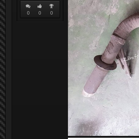
0
0
0