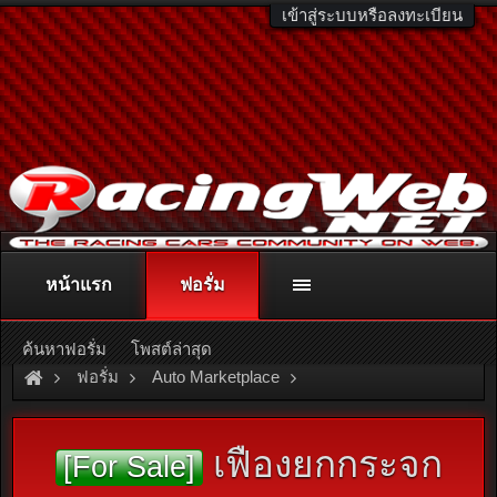
เข้าสู่ระบบหรือลงทะเบียน
หน้าแรก
ฟอรั่ม
ติดต่อลงโฆษณา
racingweb@gmail.com
หรือโทร. 081-811-1138
หรืออ่านรายละเอียดเพิ่มเติม คลิกที่นี่
ค้นหาฟอรั่ม
โพสต์ล่าสุด
ฟอรั่ม
Auto Marketplace
Interior & Accessories
เฟืองยกกระจก
[For Sale]