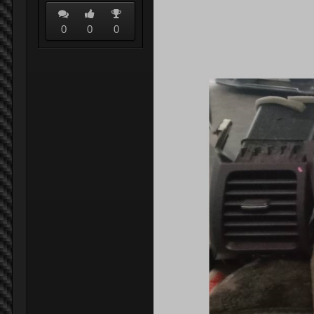
0
0
0