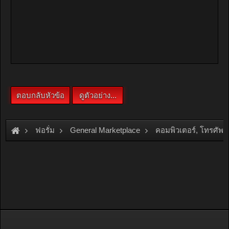
ฟอรั่ม
General Marketplace
คอมพิวเตอร์, โทรศัพท์
[For Sale]
ขาย iPad Air 4 สีชมพู 64gb Wifi มือสอง ราคาถูก ครบ