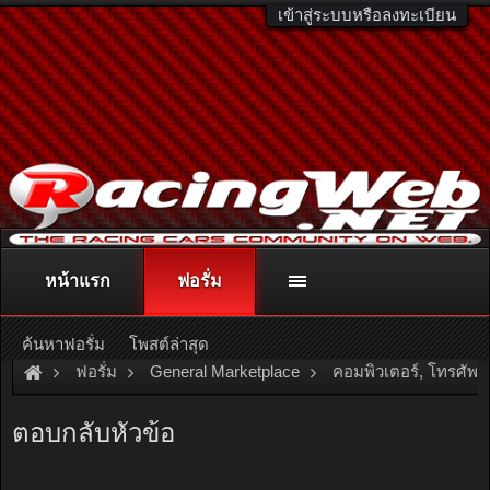
เข้าสู่ระบบหรือลงทะเบียน
หน้าแรก
ฟอรั่ม
ติดต่อลงโฆษณา
racingweb@gmail.com
หรือโทร. 081-811-1138
หรืออ่านรายละเอียดเพิ่มเติม คลิกที่นี่
ค้นหาฟอรั่ม
โพสต์ล่าสุด
ฟอรั่ม
General Marketplace
คอมพิวเตอร์, โทรศัพท์
[For Sale]
ขาย iPad Air 4 สีชมพู 64gb Wifi มือสอง ราคาถูก ครบ
ตอบกลับหัวข้อ