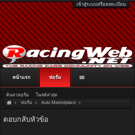
เข้าสู่ระบบหรือลงทะเบียน
หน้าแรก
ฟอรั่ม
ติดต่อลงโฆษณา
racingweb@gmail.com
หรือโทร. 081-811-1138
หรืออ่านรายละเอียดเพิ่มเติม คลิกที่นี่
ค้นหาฟอรั่ม
โพสต์ล่าสุด
ฟอรั่ม
Auto Marketplace
Brake & Suspensions
[For Sale]
โช็คอัพรถยนต์ AUDI เก่าญี่ป
ตอบกลับหัวข้อ