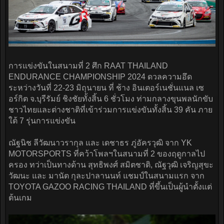
การแข่งขันในสนามที่ 2 ศึก RAAT THAILAND
ENDURANCE CHAMPIONSHIP 2024 ดวลความอึด
ระหว่างวันที่ 22-23 มิถุนายน ที่ ช้าง อินเตอร์เนชั่นแนล เซ
อร์กิต จ.บุรีรัมย์ ชิงชัยทั้งสิ้น 6 ชั่วโมง ท่ามกลางขุนพลนักขับ
ชาวไทยและต่างชาติที่เข้าร่วมการแข่งขันทั้งสิ้น 39 คัน ภาย
ใต้ 7 รุ่นการแข่งขัน
ณัฐนิช ลีวัฒนาวรากุล และ เดชาธร ภู่อัครวุฒิ จาก YK
MOTORSPORTS ที่คว้าโพลฯในสนามที่ 2 ของฤดูกาลไป
ครอง ทว่าเป็นทางด้าน สุทธิพงศ์ สมิตชาติ, ณัฐวุฒิ เจริญสุขะ
วัฒนะ และ มานัต กุละปาลานนท์ แชมป์ในสนามแรก จาก
TOYOTA GAZOO RACING THAILAND ที่ขึ้นเป็นผู้นำตั้งแต่
ต้นเกม