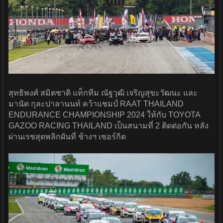
สุทธิพงศ์ สมิตชาติ แท็กทีม ณัฐวุฒิ เจริญสุขะวัฒนะ และ
มานัต กุละปาลานนท์ คว้าแชมป์ RAAT THAILAND
ENDURANCE CHAMPIONSHIP 2024 ให้กับ TOYOTA
GAZOO RACING THAILAND เป็นสนามที่ 2 ติดต่อกัน หลัง
ผ่านเรซสุดพลิกผันที่ ช้างฯ เซอร์กิต