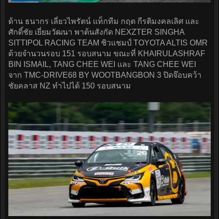
ด้าน ธนากร เลี่ยวไพรัตน์ แท็กทีม กฤต กีรติมงคลเลิศ และ
ศักดิ์ชัย เยี่ยมวัฒนา พาต้นสังกัด NEXZTER SINGHA
SITTIPOL RACING TEAM ซิวแชมป์ TOYOTA ALTIS OMR
ด้วยจำนวนรอบ 151 รอบสนาม ขณะที่ KHAIRULASHRAF
BIN ISMAIL, TANG CHEE WEI และ TANG CHEE WEI
จาก TMC-DRIVE68 BY WOOTBANGBON 3 ปิดจ๊อบคว้า
ชัยคลาส NZ ทำไปได้ 150 รอบสนาม