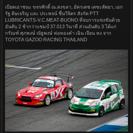
เบียดเอาชนะ ขจรศักดิ์ ณ.สงขลา, อัครเดช เตชะสัตยา, เอก
รัฐ ดิษเจริญ และ ประพจน์ ชื่นวิจิตร สังกัด PTT
LUBRICANTS-V.C.MEAT-BUONO ที่จบการแข่งขันด้วย
อันดับ 2 ช้ากว่าแชมป์ 37.013 วินาที ส่วนอันดับ 3 ได้แก่
กรัณฑ์ ศุภพงษ์ ณัฐพงษ์ ห่อทองคำ เฉิน เจียน หง จาก
TOYOTA GAZOO RACING THAILAND