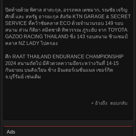
ปิดท้ายด้วย พิศาล สาสะกุล, อรรถพล เดชมาก, รณชัย เจริญ
ศักดิ์ และ สหรัฐ อารยะกุล สังกัด KTN GARAGE & SECRET
SERVICE ที่คว้าชัยคลาส ECO ด้วยจำนวนรอบ 149 รอบ
สนาม ส่วน กิติยา สมิตชาติ ทิพวรรณ ภู่ระยับ จาก TOYOTA
GAZOO RACING THAILAND ซิ่ง 143 รอบสนาม ซิวแชมป์
คลาส NZ LADY ไปครอง
ศึก RAAT THAILAND ENDURANCE CHAMPIONSHIP
2024 สนามถัดไป มีคิวดวลความอึดระหว่างวันที่ 14-15
กันยายน บนสังเวียน ช้าง อินเตอร์เนชั่นแนล เซอร์กิต
จ.บุรีรัมย์ เช่นเดิม
+ อ้างถึง
ตอบกลับ
Ads