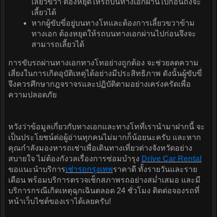
เลี้ยวขวา ต้องหยุดให้รถบนทางเอกผ่านไปก่อนถึงจะ
เลี้ยวได้
หากผู้ขับขี่อยู่บนทางโทและต้องการเลี้ยวขวาข้าม
ทางเอก ต้องหยุดให้รถบนทางเอกผ่านไปก่อนจึงจะ
สามารถเลี้ยวได้
การขับรถผ่านทางเอกทางโทอย่างถูกต้อง จะช่วยลดความ
เสี่ยงในการเกิดอุบัติเหตุได้อย่างมีประสิทธิภาพ ดังนั้นผู้ขับขี่
จึงควรศึกษากฎจราจรและปฏิบัติตามอย่างเคร่งครัดเพื่อ
ความปลอดภัย
หวังว่าข้อมูลเกี่ยวกับทางเอกและทางโทที่เรานำมาฝากนี้ จะ
เป็นประโยชน์ต่อผู้อ่านทุกคนไม่มากก็น้อยนะครับ และหาก
คุณกำลังมองหารถเช่าเพื่อเดินทางเที่ยวต่างจังหวัดอย่าง
สบายใจ ไม่ต้องกังวลเรื่องการซ่อมบำรุง
Drive Car Rental
ขอแนะนำบริการ
เช่ารถกรุงเทพ
ราคาดี ทั้งรายวันและราย
เดือน พร้อมบริการตรวจเช็กสภาพรถอย่างสม่ำเสมอ และมี
บริการกรณีเกิดเหตุฉุกเฉินตลอด 24 ชั่วโมง ติดต่อจองรถที่
หน้าเว็บไซต์ของเราได้เลยครับ!