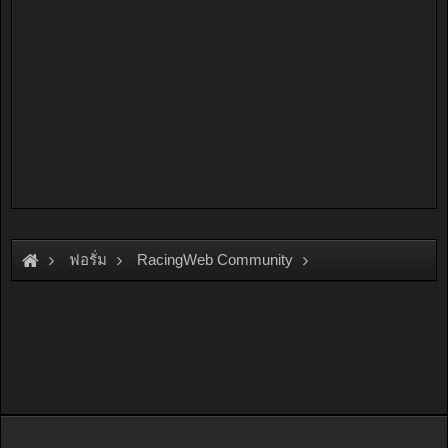
ฟอรั่ม
RacingWeb Community
Racing Forum (Cars Forum)