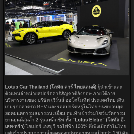
Lotus Car Thailand (โลทัส คาร์ ไทยแลนด์)
ผู้นำเข้าและ
ตัวแทนจำหน่ายสปอร์ตคาร์สัญชาติอังกฤษ ภายใต้การ
บริหารงานของ บริษัท เวิร์นส์ ออโตโมทีฟ ประเทศไทย เดิน
เกมรุกตลาดรถ BEV และรถสปอร์ตหรูในไทย ขนขบวนสุด
ยอดยนตกรรมสมรรถนะเยี่ยม ตบเท้าเข้าร่วมโชว์นวัตกรรม
ยานยนต์สุดล้ำ 2 รุ่นแฟล็กชิพ ทั้ง
“Lotus Eletre” (โลทัส อี-
เลท-ทร้า)
ไฮเปอร์ เอสยูวี รถไฟฟ้า 100% ที่เพิ่งเปิดตัวในไทย
แต่สร้างปรากฏการณ์ยอดจองถล่มทลายทะลุเป้ากว่า 150 คัน