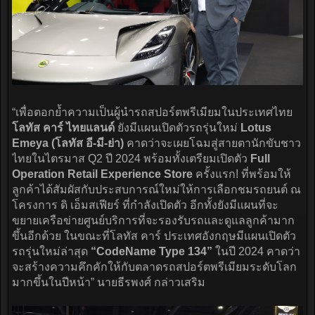
“เพื่อตอกย้ำความเป็นผู้นำรถสปอร์ตพรีเมียมในประเทศไทย
โลทัส คาร์ ไทยแลนด์
ยังมีแผนเปิดตัวรถรุ่นใหม่
Lotus
Emeya (โลทัส อี-มี-ย่า)
คาดว่าจะเผยโฉมสู่สายตานักขับชาว
ไทยในไตรมาส Q2 ปี 2024 พร้อมทั้งเตรียมเปิดตัว
Full
Operation Retail Experience Store
ครั้งแรก! ที่พร้อมให้
ลูกค้าได้สัมผัสกับประสบการณ์ใหม่ให้การเลือกชมรถยนต์ ณ
โครงการ ดิ เอ็มสเฟียร์ ที่กำลังเปิดตัว อีกทั้งยังมีแผนที่จะ
ขยายเครือข่ายศูนย์บริการที่จะรองรับรถและดูแลลูกค้ามาก
ขึ้นอีกด้วย ในขณะที่โลทัส คาร์ ประเทศอังกฤษมีแผนเปิดตัว
รถรุ่นใหม่ล่าสุด
“CodeName Type 134”
ในปี 2024 คาดว่า
จะสร้างความคึกคักให้กับตลาดรถสปอร์ตพรีเมียมระดับโลก
มากขึ้นในปีหน้า” นายธีรพงศ์ กล่าวเสริม