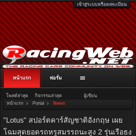
เข้าสู่ระบบหรือลงทะเบียน
หน้าแรก
ฟอรั่ม
ติดต่อลงโฆษณา
racingweb@gmail.com
หรือโทร. 081-811-1138
หรืออ่านรายละเอียดเพิ่มเติม คลิกที่นี่
โพสต์ล่าสุด
กิจกรรมล่าสุด
ผู้เขียน
หน้าแรก
Portal
News
"Lotus" สปอร์ตคาร์สัญชาติอังกฤษ เผย
โฉมสุดยอดรถหรูสมรรถนะสูง 2 รุ่นเรือธง