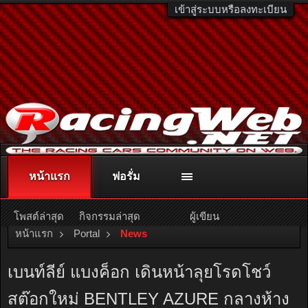
เข้าสู่ระบบหรือลงทะเบียน
หน้าแรก
ฟอรั่ม
ติดต่อลงโฆษณา
racingweb@gmail.com
หรือโทร. 081-811-1138
หรืออ่านรายละเอียดเพิ่มเติม คลิกที่นี่
โพสต์ล่าสุด
กิจกรรมล่าสุด
ผู้เขียน
หน้าแรก
Portal
News
เบนท์ลีย์ แบงค็อก เดินหน้าลุยโรดโชว์
สต๊อกใหม่ BENTLEY AZURE กลางห้าง