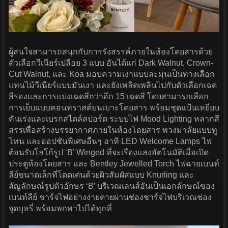
ผู้สนใจสามารถสนุกกับการรังสรรค์ภายในห้องโดยสารด้วย
ตัวเลือกวีเนียร์เปลือย 3 แบบ อันได้แก่ Dark Walnut, Crown-
Cut Walnut, และ Koa มอบความเงาแบบละมุนเป็นทางเลือก
แทนไม้วีเนียร์แบบมันเงา และยังเพลิดเพลินไปกับตัวเลือกเฉด
สีรองและการแบ่งเฉดสีกว่าอีก 15 เฉดสี โดยสามารถเลือก
การเย็บแบบคอนทราสต์บนเบาะโดยสาร พร้อมชุดแป้นเหยียบ
คันเร่งและเบรกสไตล์สปอร์ต ระบบไฟ Mood Lighting หลากสี
สรรเพื่อสร้างบรรยากาศภายในห้องโดยสาร พวงมาลัยแบบทู
โทน และออปชันพิเศษอื่นๆ อาทิ LED Welcome Lamps ไฟ
ต้อนรับโลโก้รูป ‘B’ Winged ที่จะเรืองแสงอัตโนมัติเมื่อเปิด
ประตูห้องโดยสาร และ Bentley Jewelled Torch ไฟฉายเบนท์
ลีย์ขนาดเล็กที่โดดเด่นด้วยผิวสัมผัสแบบ Knurling และ
สัญลักษณ์รูปตัวอักษร ‘B’ บริเวณเลนส์อันเป็นเอกลักษณ์ของ
เบนท์ลีย์ ชาร์จไฟอย่างง่ายดายผ่านช่องชาร์จไฟบริเวณช่อง
จุดบุหรี่ พร้อมพกพาไปได้ทุกที่