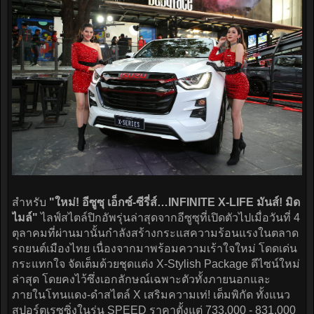
สำหรับ
"ใหม่! อีซูซุ เอ็กซ์-ซีรี่ส์…INFINITE X-LIFE มันส์! มิด
ไมล์"
ไลฟ์สไตล์ปิกอัพรุ่นล่าสุดจากอีซูซุที่เปิดตัวไปเมื่อวันที่ 4
ตุลาคมที่ผ่านมานั้นกำลังสร้างกระแสความร้อนแรงในตลาด
รถยนต์เมืองไทย เนื่องจากมาพร้อมความเร้าใจใหม่ โดดเด่น
กระแทกใจ จัดเต็มด้วยชุดแต่ง X-Stylish Package ดีไซน์ใหม่
ล่าสุด โดยคงไว้ซึ่งเอกลักษณ์เฉพาะตัวทั้งภายนอกและ
ภายในโทนแดง-ดำสไตล์ X เสริมความเท่! เต็มพิกัด ทั้งแนว
สปอร์ตเรซซิ่งในรุ่น SPEED ราคาตั้งแต่ 733,000 - 831,000