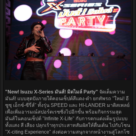
"New! Isuzu X-Series มันส์! มิดไมล์ Party"
จัดเต็มความ
มันส์! แบบสุดปังภายใต้คอนเซ็ปต์สีแดง-ดำ ยกทัพรถ "ใหม่! อี
ซูซุ เอ็กซ์-ซีรี่ส์" ทั้งรุ่น SPEED และ HI-LANDER มาดิสเพลย์
เพื่อเพิ่มอารมณ์สปอร์ตเรซซิ่งไปอีกขั้น พร้อมกิจกรรมสุด
มันส์ในคอนเซ็ปต์ "Infinite X-Life" กับการตกแต่งเต็มรูปแบบ
ทั้งแสง สี เสียง ปลุกเร้าทุกประสาทสัมผัสให้ตื่นเต้น ไปกับโซน
"X-citing Experience" ส่งต่อความสนุกจากหน้างานสู่โลกโซ