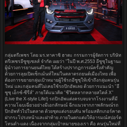
กลุ่มตรีเพชร โดย มร.ทาคาชิ ฮาตะ กรรมการผู้จัดการ บริษัท
ตรีเพชรอีซูซุเซลส์ จำกัด เผยว่า "ในปี พ.ศ.2553 อีซูซุในฐานะ
ผู้นำวงการยานยนต์ไทย ได้สร้างปรากฏการณ์ครั้งสำคัญ
ด้วยการลุยเปิดเซ็กเม้นท์ใหม่ในตลาดรถยนต์เมืองไทย เพื่อ
ต้องการขยายกลุ่มเป้าหมายผู้ใช้รถอีซูซุให้เข้าถึงกลุ่มคนรุ่น
ใหม่ และกลุ่มคนที่ไม่เคยใช้รถปิกอัพเลย ด้วยการแนะนำ "อี
ซูซุ เอ็กซ์-ซีรี่ส์" ภายใต้แนวคิด "ชีวิตหลากหลายสไตล์ X"
(Live the X-style Life!) รถปิกอัพแต่งครบจบจากโรงงานที่มี
ความโฉบเฉี่ยวอย่างมีเอกลักษณ์ ฉีกแนวจากภาพลักษณ์รถ
ปิกอัพทั่วไปในตลาด ด้วยชุดแต่งรอบคัน พร้อมสติกเกอร์คาด
ฝากระโปรงหน้าและฝาท้าย ภายในตกแต่งให้อารมณ์สปอร์ต
โทนดำ-แดง เนื่องจากกลุ่มเป้าหมายของเรา คือ คนรุ่นใหม่ที่