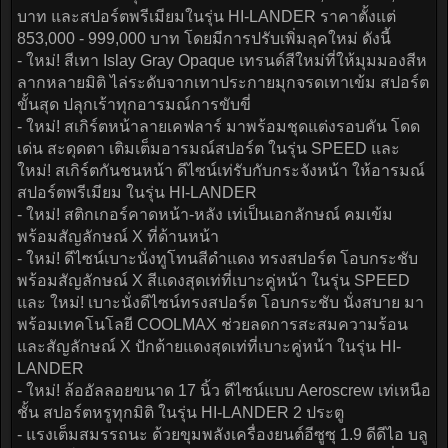
บาท และสปอร์ตพรีเมียมในรุ่น HI-LANDER ราคาตั้งแต่
853,000 - 999,000 บาท โดยมีการปรับเพิ่มลุคใหม่ ดังนี้
- ใหม่! สีเทา Islay Gray Opaque เทรนด์สีใหม่ที่ให้มุมมองสีห
ลากหลายมิติ ไล่ระดับจากเทาประกายมุกจรดเทาเข้ม สปอร์ต
ขั้นสุด ปลุกเร้าทุกอารมณ์การขับขี่
- ใหม่! สเกิร์ตหน้าลายเคฟลาร์ มาพร้อมชุดแต่งรอบคัน โดด
เด่น สะดุดตา เติมเต็มอารมณ์สปอร์ต ในรุ่น SPEED และ
ใหม่! สเกิร์ตกันชนหน้า ดีไซน์เท่รับกับกระจังหน้า ให้อารมณ์
สปอร์ตพรีเมียม ในรุ่น HI-LANDER
- ใหม่! สติกเกอร์คาดหน้า-หลัง เท่เป็นเอกลักษณ์ คมเข้ม
พร้อมสัญลักษณ์ X ที่ด้านหน้า
- ใหม่! ดีไซน์เบาะนั่งทูโทนสีดำแดง ทรงสปอร์ต โอบกระชับ
พร้อมสัญลักษณ์ X สีแดงสุดเท่ที่เบาะคู่หน้า ในรุ่น SPEED
และ ใหม่! เบาะนั่งดีไซน์ทรงสปอร์ต โอบกระชับ นั่งสบาย มา
พร้อมเทคโนโลยี COOLMAX ช่วยลดการสะสมความร้อน
และสัญลักษณ์ X ปักด้ายแดงสุดเท่ที่เบาะคู่หน้า ในรุ่น HI-
LANDER
- ใหม่! ล้ออัลลอยขนาด 17 นิ้ว ดีไซน์แบบ Aeroscrew เท่เหนือ
ชั้น สปอร์ตหรูทุกมิติ ในรุ่น HI-LANDER 2 ประตู
- แรงเต็มสมรรถนะ ด้วยขุมพลังเครื่องยนต์อีซูซุ 1.9 ดีดีไอ บลู