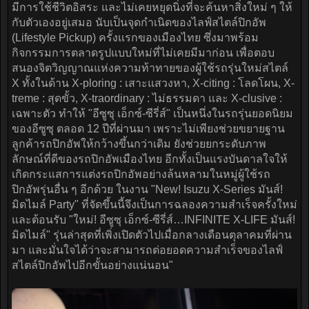
มีการใช้ชีวิตอิสระ และไม่เคยหยุดนิ่งที่จะค้นหาสิ่งใหม่ ๆ ให้
กับตัวเองอยู่เสมอ นับเป็นจุดกำเนิดของไลฟ์สไตล์ปิกอัพ
(Lifestyle Pickup) ครั้งแรกของเมืองไทย ซึ่งมาพร้อม
กิจกรรมการตลาดรูปแบบใหม่ที่ไม่เคยมีมาก่อน เพื่อตอบ
สนองจิตวิญญาณแห่งความท้าทายของผู้ใช้รถรุ่นใหม่สไตล์
X ทั้งในด้าน X-ploring : เสาะแสวงหา, X-citing : โลดโผน, X-
treme : สุดขั้ว, X-traordinary : ไม่ธรรมดา และ X-clusive :
เฉพาะตัว ทำให้ "อีซูซุ เอ็กซ์-ซีรี่ส์" เป็นหนึ่งในรถรุ่นยอดนิยม
ของอีซูซุ ตลอด 12 ปีที่ผ่านมา เพราะไม่เพียงช่วยขยายฐาน
ลูกค้ารถปิกอัพให้กว้างขึ้นกว่าเดิม ยังช่วยยกระดับภาพ
ลักษณ์ที่ดีของรถปิกอัพเมืองไทย อีกทั้งเป็นแรงบันดาลใจให้
เกิดกระแสการแต่งรถปิกอัพอย่างล้นหลามในหมู่ผู้ใช้รถ
ปิกอัพรุ่นอื่น ๆ อีกด้วย ในงาน "New! Isuzu X-Series มันส์!
มิดไมล์ Party" ที่จัดขึ้นนี้จึงเป็นการฉลองความสำเร็จครั้งใหม่
และต้อนรับ "ใหม่! อีซูซุ เอ็กซ์-ซีรี่ส์…INFINITE X-LIFE มันส์!
มิดไมล์" รุ่นล่าสุดที่เพิ่งเปิดตัวไปเมื่อกลางเดือนตุลาคมที่ผ่าน
มา และมั่นใจได้ว่าจะสามารถต่อยอดความสำเร็จของไลฟ์
สไตล์ปิกอัพไปอีกขั้นอย่างแน่นอน"