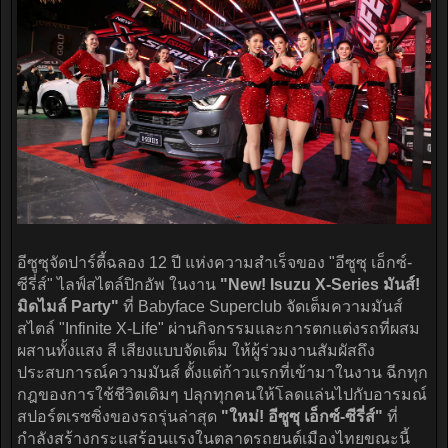
อีซูซุจัดปาร์ตี้ฉลอง 12 ปี แห่งความสำเร็จของ "อีซูซุ เอ็กซ์-
ซีรี่ส์" ไลฟ์สไตล์ปิกอัพ ในงาน
"New! Isuzu X-Series มันส์!
มิดไมล์ Party"
ที่ Babyface Superclub จัดเต็มความมันส์
สไตล์ "Infinite X-Life" ผ่านกิจกรรมและการตกแต่งรถที่ผสม
ผสานทั้งแสง สี เสียงแบบจัดเต็ม ให้ผู้ร่วมงานสัมผัสถึง
ประสบการณ์ความมันส์ ตั้งแต่ก้าวแรกที่เข้ามาในงาน ฉีกทุก
กฎของการใช้ชีวิตเดิมๆ ปลุกทุกคนให้โลดแล่นไปกับอารมณ์
สปอร์ตเรซซิ่งของรถรุ่นล่าสุด
"ใหม่! อีซูซุ เอ็กซ์-ซีรี่ส์"
ที่
กำลังสร้างกระแสร้อนแรงในตลาดรถยนต์เมืองไทยขณะนี้