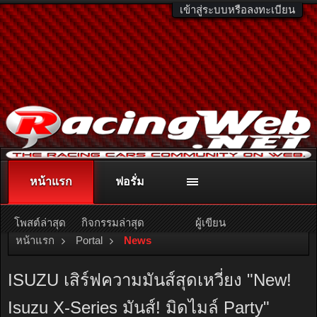
เข้าสู่ระบบหรือลงทะเบียน
หน้าแรก
ฟอรั่ม
ติดต่อลงโฆษณา
racingweb@gmail.com
หรือโทร. 081-811-1138
หรืออ่านรายละเอียดเพิ่มเติม คลิกที่นี่
โพสต์ล่าสุด
กิจกรรมล่าสุด
ผู้เขียน
หน้าแรก
Portal
News
ISUZU เสิร์ฟความมันส์สุดเหวี่ยง "New!
Isuzu X-Series มันส์! มิดไมล์ Party"