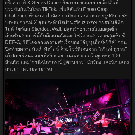
เชียล อาทิ X-Series Dance กิจกรรมชวนออกสเต็ปมันส์
ประชันกันในโลก TikTok, เพิ่มสีสันกับ Photo Crop
Challenge ท้าคนตาไวจังหวะเป๊ะมาเล่นและถ่ายรูปกัน, แชร์
ประสบการณ์ X สุดประทับใจผ่าน #isuzuxseries #มันส์มิด
ไมล์ โชว์บน Standout Wall, ปลุกเร้าอารมณ์แบบสุดขั้ว
สำหรับสายปาร์ตี้กับดีเจคนดังและโชว์จากสาวสวยสุดเซ็กซี่
DEF-G, วิดีโอฉลองความสำเร็จของ "อีซูซุ เอ็กซ์-ซีรี่ส์" ก่อน
ปิดท้ายความมันส์! มิดไมล์ ด้วยโชว์พิเศษจาก "กวินท์ ดูวาล"
แร็ปเปอร์หนุ่มหล่อที่สร้างผลงานเพลงยอดวิวสูงทะลุ 100
ล้านวิว และ"ซานิ-นิภาภรณ์ ฐิติธนการ" นักร้อง และนักแสดง
สาวมากความสามารถ