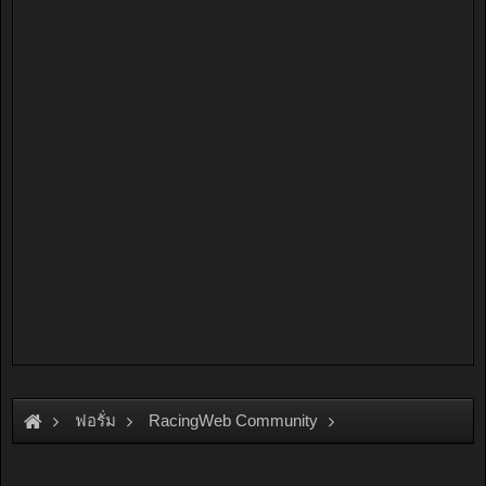
ฟอรั่ม
RacingWeb Community
Racing Forum (Cars Forum)