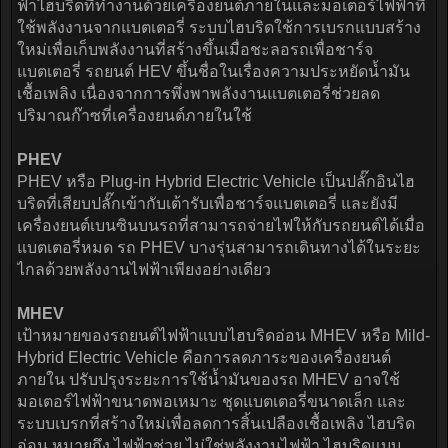
ฟ้าไฮบริดที่ทำงานด้วยเครื่องยนต์ภายในและมอเตอร์ไฟฟ้าที่
ใช้พลังงานจากแบตเตอรี่ ระบบไฮบริดใช้การเบรกแบบสร้าง
ใหม่เพื่อเก็บพลังงานที่สร้างขึ้นเมื่อชะลอรถเพื่อชาร์จ
แบตเตอรี่ รถยนต์ HEV ขึ้นชื่อในเรื่องความประหยัดน้ำมัน
เชื้อเพลิง เนื่องจากการพึ่งพาพลังงานแบตเตอรี่ช่วยลด
ปริมาณก๊าซที่เครื่องยนต์ภายในใช้
PHEV
PHEV หรือ Plug-in Hybrid Electric Vehicle เป็นปลั๊กอินไฮ
บริดที่เสียบปลั๊กเข้ากับเต้ารับเพื่อชาร์จแบตเตอรี่ และยังมี
เครื่องยนต์เบนซินบนรถที่สามารถจ่ายไฟให้กับรถยนต์ได้เมื่อ
แบตเตอรี่หมด รถ PHEV บางรุ่นสามารถเดินทางได้ในระยะ
ไกลด้วยพลังงานไฟฟ้าเพียงอย่างเดียว
MHEV
เป้าหมายของรถยนต์ไฟฟ้าแบบไฮบริดอ่อน MHEV หรือ Mild-
Hybrid Electric Vehicle คือการลดภาระของเครื่องยนต์
ภายใน ปรับปรุงระยะการใช้น้ำมันของรถ MHEV อาจใช้
มอเตอร์ไฟฟ้าขนาดพอเหมาะ ชุดแบตเตอรี่ขนาดเล็ก และ
ระบบเบรกที่สร้างใหม่เพื่อลดการสิ้นเปลืองเชื้อเพลิง ไฮบริด
อ่อน หมายถึง ไฟฟ้าช่วย ไม่ใช่พลังงานไฟฟ้า ไฮบริดแบบ