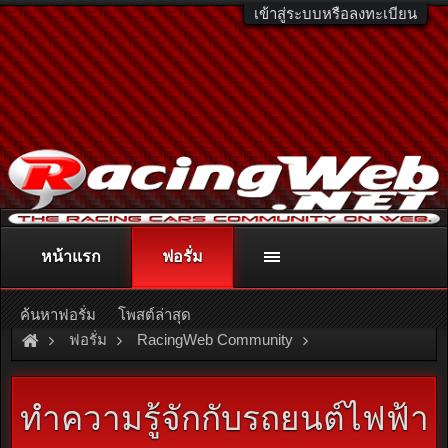
เข้าสู่ระบบหรือลงทะเบียน
หน้าแรก
ฟอรั่ม
ติดต่อลงโฆษณา
racingweb@gmail.com
หรือโทร. 081-811-1138
หรืออ่านรายละเอียดเพิ่มเติม คลิกที่นี่
ค้นหาฟอรั่ม
โพสต์ล่าสุด
ฟอรั่ม
RacingWeb Community
Racing Forum (Cars Forum)
ทำความรู้จักกับรถยนต์ไฟฟ้า