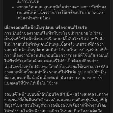
ที่ยาวนานขึ้น
อากาศร้อนและอุณหภูมิเย็นช่วยลดช่วงการขับขี่ของ
รถยนต์ไฟฟ้าเนื่องจากการใช้เครื่องปรับอากาศและ
เครื่องทำความร้อน
เลือกรถยนต์ไฟฟ้าเต็มรูปแบบ หรือรถยนต์ไฮบริด
การเป็นเจ้าของรถยนต์ไฟฟ้ามีประโยชน์มากมาย ไม่ว่าจะ
เป็นรุ่นที่ใช้ไฟฟ้าทั้งหมดหรือแบบปลั๊กอินไฮบริด สำหรับมือ
ใหม่ รถยนต์ไฟฟ้าทุกคันมีต้นทุนเชื้อเพลิงโดยรวมที่ต่ำกว่า
รถยนต์ไฟฟ้าเต็มรูปแบบมักมีค่าใช้จ่ายในการบำรุงรักษาที่ต่ำ
กว่า เนื่องจากมีส่วนประกอบน้อยกว่ารถยนต์ที่ใช้แก๊ส รถยนต์
ไฟฟ้าที่ขับเคลื่อนด้วยแบตเตอรี่ไม่จำเป็นต้องเปลี่ยนถ่าย
น้ำมันเครื่องหรือปรับแต่ง โดยทั่วไปแล้วจะใช้เฉพาะการสลับ
ยางและที่ปัดน้ำฝนเท่านั้น รถยนต์ไฟฟ้าเต็มรูปแบบไม่จำเป็น
ต้องหยุดรถที่ปั๊มน้ำมันเพื่อเติมน้ำมัน เพราะสามารถชาร์จ
แบตเตอรี่ที่บ้านได้เมื่อไม่ใช้งาน
รถยนต์ไฟฟ้าแบบปลั๊กอินไฮบริด (PHEV) สร้างสมดุลระหว่าง
ยานยนต์ที่เป็นมิตรกับสิ่งแวดล้อมและความยืดหยุ่นในทุกที่ ผู้
สัญจรไปมาส่วนใหญ่สามารถขับรถไปกลับจากที่ทำงานโดย
ใช้พลังงานไฟฟ้าเพียงอย่างเดียว ในขณะที่เครื่องยนต์แก๊ส