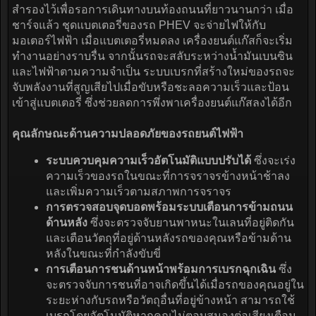
สำรองไว้เพื่อรอการเดินทางบนท้องถนนที่ยาวนานกว่า เมื่อ
ชาร์จแล้ว ชุดแบตเตอรี่ของรถ PHEV จะจ่ายไฟให้กับ
มอเตอร์ไฟฟ้า เมื่อแบตเตอรี่หมดลง เครื่องยนต์แก๊สก็จะเริ่ม
ทำงานอย่างราบรื่น จากนั้นรถจะสลับระหว่างน้ำมันเบนซิน
และไฟฟ้าตามความจำเป็น ระบบเบรกที่สร้างใหม่ของรถจะ
จับพลังงานที่สูญเสียไปเมื่อขับหรือชะลอความเร็วและป้อน
เข้าสู่แบตเตอรี่ ซึ่งช่วยลดการพึ่งพาเครื่องยนต์แก๊สลงได้อีก
คุณลักษณะด้านความปลอดภัยของรถยนต์ไฟฟ้า
ระบบควบคุมความเร็วอัตโนมัติแบบปรับได้
ซึ่งจะเร่ง
ความเร็วของรถในขณะที่การจราจรข้างหน้าช้าลง
และเพิ่มความเร็วตามสภาพการจราจร
การตรวจสอบจุดบอดพร้อมระบบเตือนการข้ามถนน
ด้านหลัง
ซึ่งจะตรวจจับยานพาหนะในเลนที่อยู่ติดกัน
และเตือนวัตถุที่อยู่ด้านหลังรถของคุณหรือข้ามด้าน
หลังในขณะที่กำลังขับขี่
การเตือนการชนด้านหน้าพร้อมการเบรกฉุกเฉิน
ซึ่ง
จะตรวจจับการชนที่อาจเกิดขึ้นได้เมื่อรถของคุณอยู่ใน
ระยะห่างกับรถหรือวัตถุอื่นที่อยู่ข้างหน้า สามารถใช้
เบรกโดยอัตโนมัติหากคุณไม่ตอบสนองต่อเสียงเตือน