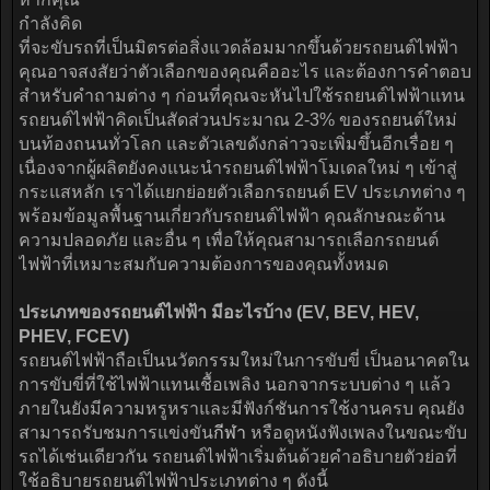
กำลังคิด
ที่จะขับรถที่เป็นมิตรต่อสิ่งแวดล้อมมากขึ้นด้วยรถยนต์ไฟฟ้า
คุณอาจสงสัยว่าตัวเลือกของคุณคืออะไร และต้องการคำตอบ
สำหรับคำถามต่าง ๆ ก่อนที่คุณจะหันไปใช้รถยนต์ไฟฟ้าแทน
รถยนต์ไฟฟ้าคิดเป็นสัดส่วนประมาณ 2-3% ของรถยนต์ใหม่
บนท้องถนนทั่วโลก และตัวเลขดังกล่าวจะเพิ่มขึ้นอีกเรื่อย ๆ
เนื่องจากผู้ผลิตยังคงแนะนำรถยนต์ไฟฟ้าโมเดลใหม่ ๆ เข้าสู่
กระแสหลัก เราได้แยกย่อยตัวเลือกรถยนต์ EV ประเภทต่าง ๆ
พร้อมข้อมูลพื้นฐานเกี่ยวกับรถยนต์ไฟฟ้า คุณลักษณะด้าน
ความปลอดภัย และอื่น ๆ เพื่อให้คุณสามารถเลือกรถยนต์
ไฟฟ้าที่เหมาะสมกับความต้องการของคุณทั้งหมด
ประเภทของรถยนต์ไฟฟ้า มีอะไรบ้าง (EV, BEV, HEV,
PHEV, FCEV)
รถยนต์ไฟฟ้าถือเป็นนวัตกรรมใหม่ในการขับขี่ เป็นอนาคตใน
การขับขี่ที่ใช้ไฟฟ้าแทนเชื้อเพลิง นอกจากระบบต่าง ๆ แล้ว
ภายในยังมีความหรูหราและมีฟังก์ชันการใช้งานครบ คุณยัง
สามารถรับชมการแข่งขัน
กีฬา
หรือดูหนังฟังเพลงในขณะขับ
รถได้เช่นเดียวกัน รถยนต์ไฟฟ้าเริ่มต้นด้วยคำอธิบายตัวย่อที่
ใช้อธิบายรถยนต์ไฟฟ้าประเภทต่าง ๆ ดังนี้