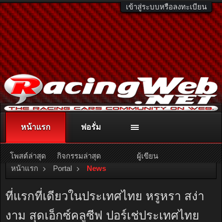
เข้าสู่ระบบหรือลงทะเบียน
หน้าแรก
ฟอรั่ม
ติดต่อลงโฆษณา
racingweb@gmail.com
หรือโทร. 081-811-1138
หรืออ่านรายละเอียดเพิ่มเติม คลิกที่นี่
โพสต์ล่าสุด
กิจกรรมล่าสุด
ผู้เขียน
หน้าแรก
Portal
News
ที่แรกที่เดียวในประเทศไทย หรูหรา สง่า
งาม สุดเอ็กซ์คลูซีฟ ปอร์เช่ประเทศไทย