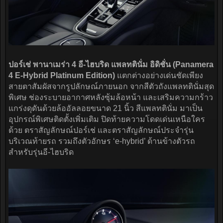
ปอร์เช่ พานาเมร่า 4 อี-ไฮบริด แพลทตินั่ม อิดิชั่น (Panamera
4 E-Hybrid Platinum Edition)
แตกต่างอย่างเด่นชัดเพียง
สายตาสัมผัสจากรูปลักษณ์ภายนอก จากสีตัวถังแพลทตินั่มสุด
พิเศษ ช่องระบายอากาศหลังซุ้มล้อหน้า และเสริมความกร้าว
แกร่งดุดันด้วยล้ออัลลอยขนาด 21 นิ้ว สีแพลทตินั่ม มาเป็น
อุปกรณ์พิเศษติดตั้งเพิ่มเติม ปิดท้ายความโดดเด่นเหนือใคร
ด้วย ตราสัญลักษณ์ปอร์เช่ และตราสัญลักษณ์ประจำรุ่น
บริเวณท้ายรถ รวมถึงตัวอักษร ‘e-hybrid’ ด้านข้างตัวรถ
สำหรับรุ่นอี-ไฮบริด