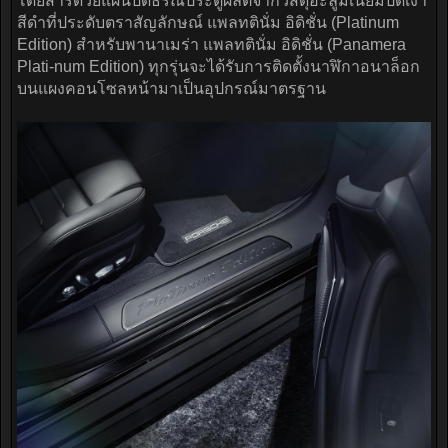
โดยสารด้วยแผ่นปิดธรณีประตูผลิตจากวัสดุอะลูมิเนียมปัดเงา
สีดำที่ประดับตราสัญลักษณ์ แพลทตินั่ม อิดิชั่น (Platinum
Edition) สำหรับพานาเมร่า แพลทตินั่ม อิดิชั่น (Panamera
Plati-num Edition) ทุกรุ่นจะได้รับการติดตั้งนาฬิกาอนาล็อก
บนแผงคอนโซลหน้ามาเป็นอุปกรณ์มาตรฐาน