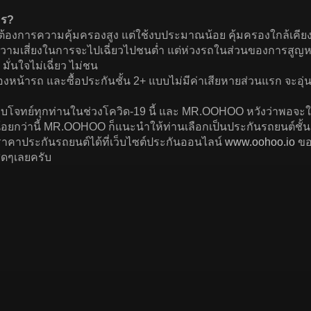
คร?
 ที่ต้องการความคุ้มครองสูง แต่ใช้งบประมาณน้อย คุ้มครองใกล้เคียง
้รถ ความเสี่ยงในการจะไปเฉี่ยวไปชนต่ำ แต่ห่วงรถในส่วนของการสู
ั่นใจไม่เฉี่ยว ไม่ชน
งหน้ารถ และซื้อประกันชั้น 2+ แบบไม่มีค่าเสียหายส่วนแรก จะอุ่
อบโจทย์ทุกท่านในช่วงโควิด-19 นี้ และ MR.OOHOO หวังว่าพอจะให้
น้อยกว่านี้ MR.OOHOO ก็แนะนำให้ท่านเลือกเป็นประกันรถยนต์ชั้น
บราคาประกันรถยนต์ได้ที่เว็บไซต์ประกันออนไลน์
www.oohoo.io
ขอบ
สุดๆเลยครับ