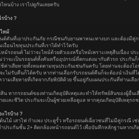
งไหนบ้าง เราไปดูกันเลยครับ
ไรบ้าง ?
ไหม้
คันที่เอาประกันภัย กรณีชนกับยานพาหนะทางบก และต้องมีคู่กรณีเท
เงื่อนไขทุนประกันที่เราได้ทำไว้ครับ
ม้รถยนต์ ไม่ว่าจะไหม้ด้วยตัวเองหรือไหม้เพราะเหตุสืบเนื่อง ป
่ว่าจะเป็นรถยนต์ทั้งคันหรืออุปกรณ์ที่ตกแต่งมากับตัวรถ ประกั
ช้ค่าเสียหายทั้งหมดตามทุนประกันเช่นกันครับ โดยท่านจะต้องโอ
อจะไม่รับคืนก็ได้ครับ หากท่านเลือกรับรถยนต์คืนก็จะต้องนำเงินที่
มเสียหายที่เกิดจากภัยพิบัติด้วย ขึ้นอยู่กับแผนประกันที่ท่านเลือ
สิน หากรถยนต์ของท่านเกิดอุบัติเหตุและทำให้ทรัพย์สินของผู้อื่นเ
และชีวิต ประกันจะเป็นผู้ช่วยเหลือดูแล หากคุณเกิดอุบัติเหตุรถชนท
อะไรบ้าง ?
้นไม้ เสาไฟ กำแพง ประตูรั้ว หรือรถยนต์เฉี่ยวชนที่ไม่มีคู่กรณี เช
ะกันชั้น 2+ ติดกล้องหน้ารถยนต์ไว้ เพื่อบันทึกหลักฐานหากเกิดอุบ