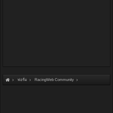
ฟอรั่ม
RacingWeb Community
Racing Forum (Cars Forum)