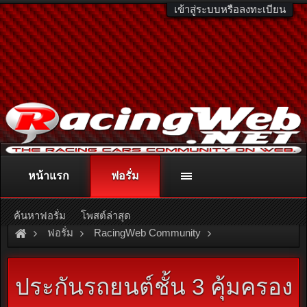
เข้าสู่ระบบหรือลงทะเบียน
หน้าแรก
ฟอรั่ม
ติดต่อลงโฆษณา
racingweb@gmail.com
หรือโทร. 081-811-1138
หรืออ่านรายละเอียดเพิ่มเติม คลิกที่นี่
ค้นหาฟอรั่ม
โพสต์ล่าสุด
ฟอรั่ม
RacingWeb Community
Racing Forum (Cars Forum)
ประกันรถยนต์ชั้น 3 คุ้มครอง