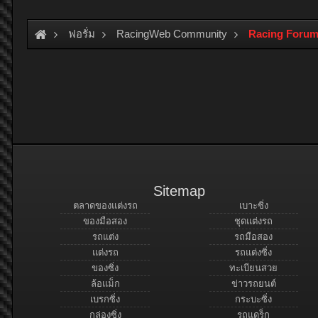
ฟอรั่ม
RacingWeb Community
Racing Forum
Sitemap
ตลาดของแต่งรถ
เบาะซิ่ง
ของมือสอง
ชุดแต่งรถ
รถแต่ง
รถมือสอง
แต่งรถ
รถแต่งซิ่ง
ของซิ่ง
ทะเบียนสวย
ล้อแม็ก
ข่าวรถยนต์
เบรกซิ่ง
กระบะซิ่ง
กล่องซิ่ง
รถแดร็ก