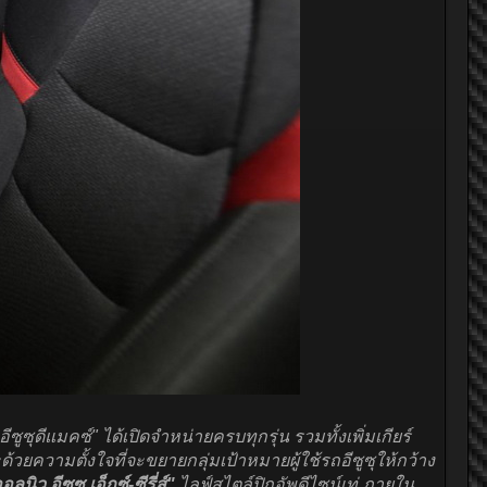
อีซูซุดีแมคซ์" ได้เปิดจำหน่ายครบทุกรุ่น รวมทั้งเพิ่มเกียร์
ยความตั้งใจที่จะขยายกลุ่มเป้าหมายผู้ใช้รถอีซูซุให้กว้าง
อลนิว อีซูซุ เอ็กซ์-ซีรี่ส์"
ไลฟ์สไตล์ปิกอัพดีไซน์เท่ ภายใน