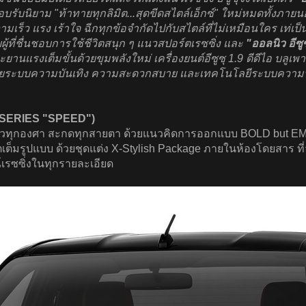
รับนิยาม "ท้าทายทุกลิมิต...สุดขีดสไตล์เอ็กซ์" ใหม่หมดทั้งภา
 แรง เร้าใจ ฉีกทุกข้อจำกัดไปกับสไตล์ที่ไม่เหมือนใคร เท่เป็นตัว
ู้ที่ชื่นชอบการใช้ชีวิตสนุก ๆ แนวสปอร์ตเรซซิ่ง และ
"ออลนิว อีซูซ
ยานแรงเต็มขั้นด้วยขุมพลังใหม่ เครื่องยนต์อีซูซุ 1.9 ดีดีไอ บลู
ด้วยระบบความบันเทิง ความสะดวกสบาย และเทคโนโลยีระบบความปลอ
U X-SERIES "SPEED")
วทุกองศา สะกดทุกสายตา ด้วยแนวคิดการออกแบบ BOLD but EMOTI
มรูปแบบ ด้วยชุดแต่ง X-Stylish Package ภายในห้องโดยสาร ที่จะ
์เรซซิ่งในทุกรายละเอียด