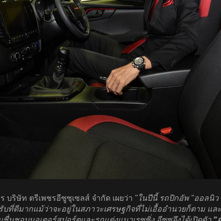
บริษัท ตรีเพชรอีซูซุเซลส์ จำกัด เผยว่า
"ในปีนี้ รถปิกอัพ "ออลนิว 
ี่ดีมากแม้ว่าจะอยู่ในสภาวะเศรษฐกิจที่ไม่เอื้ออำนวยก็ตาม และด้ว
ามชื่นชอบมอเตอร์สปอร์ตและรถแต่งแนวเรซซิ่ง อีซูซุจึงได้เปิดตัว
"อ