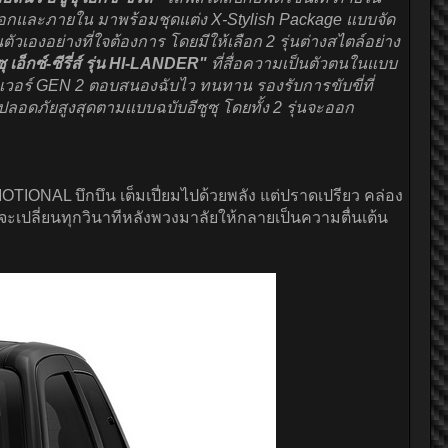
ยนอกและภายใน มาพร้อมชุดแต่ง X-Stylish Package แบบจัด
เองอย่างที่ใจต้องการ โดยมีให้เลือก 2 รุ่นต่างสไตล์อย่าง
ุ เอ็กซ์-ซีรี่ส์ รุ่น HI-LANDER"
ที่สื่อความเป็นตัวตนในแบบ
เพาเวอร์ GEN 2 ตอบสนองฉับไว ทนทาน รองรับการขับขี่ที่
ดภัยสูงสุดตามแบบฉบับอีซูซุ โดยทั้ง 2 รุ่นจะออก
ONAL บึกบึน เต็มเปี่ยมไปด้วยพลัง แต่ปราดเปรียว คล่อง
เปลี่ยนทุกวินาทีหลังพวงมาลัยให้กลายเป็นความตื่นเต้น