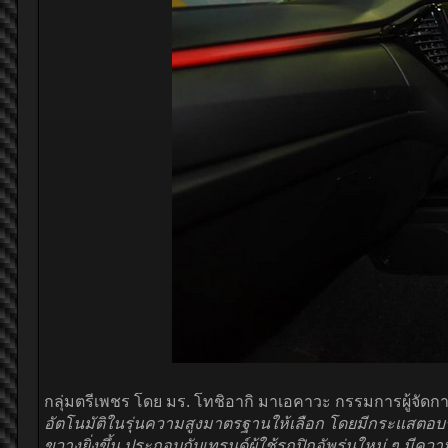
กลุ่มตรีเพชร โดย มร. โทชิอากิ มาเอคาวะ กรรมการผู้จัดการ 
อัตโนมัติในรุ่นความสูงมาตรฐานให้เลือก โดยมีกระแสตอบรับท
ขวางยิ่งขึ้น ประกอบกับเทรนด์ผู้ใช้รถปิกอัพรุ่นใหม่ ๆ มีคว