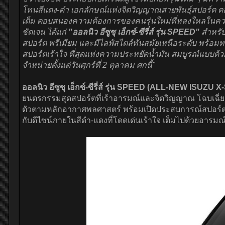
โทนสีแดง-ดำ เอกลักษณ์แห่งจิตวิญญาณสายพันธุ์สปอร์ต ตอบ
เต็ม ตอบสนองความต้องการของคนรุ่นใหม่ที่หลงใหลในความเร็ว
ชัดเจน ได้แก่
"ออลนิว อีซูซุ เอ็กซ์-ซีรี่ส์ รุ่น SPEED"
สำหรับผ
สปอร์ต พรีเมียม และมีไลฟ์สไตล์ทันสมัยเหนือระดับ พร้อมทะ
สปอร์ตเร้าใจ ที่สุดแห่งความประหยัดน้ำมัน สมบูรณ์แบบ
จำหน่ายตั้งแต่วันศุกร์ที่ 2 ตุลาคม ศกนี้"
ออลนิว อีซูซุ เอ็กซ์-ซีรี่ส์ รุ่น SPEED (ALL-NEW ISUZ
ยนตรกรรมสุดสปอร์ตที่เร้าอารมณ์และจิตวิญญาณ โฉบเฉี่ย
ตัวตามหลักอากาศพลศาสตร์ พร้อมเปิดประสบการณ์สปอร์ตเต็
กับดีไซน์ภายในสีดำ-แดงที่โดดเด่นเร้าใจ เต็มไปด้วยอารมณ