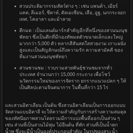
สวนประติมากรรมสัตว์ต่าง ๆ : เช่น แพนด้า, เมียร์
แคต, ลีเมอร์, ชีตาห์, ดัลเมเชียน, เสือ, อูฐ, นกกระจอก
เทศ, โคอาลา และม้าลาย
ตึกมด : เป็นแลนด์มาร์กสำคัญอีกที่หนึ่งของสวนนงนุช
พัทยา ซึ่งเป็นตึกที่มีกองทัพมดตัวขนาดเล็กและใหญ่
มากกว่า 5,000 ตัว หลากสีสันสดใสสวยงาม เกาะผนัง
สูงและเป็นสัญลักษณ์ถึงความรัก ความสามัคคี ของ
ทีมงานสวนนงนุชพัทยา
สวนชวนชม : รวบรวมสายพันธุ์ชวนชมจากทั่ว
ประเทศ จำนวนกว่า 15,000 กระถาง เพื่อโชว์
นวัตกรรมใหม่ของการจัดราก ยกรากแนวแปลก ๆ ให้
เป็นศิลปะตามจินตนาการ ในพื้นที่กว่า 15 ไร่
และสวนอิตาเลียน เป็นต้น ซึ่งสวนอิตาเลียนเป็นการออกแบบ
จัดสวนแบบอิตาลี จะให้ความสำคัญกับการสร้างความสมดุล
ของทัศนียภาพสวนโดยรวมมีการแบ่งพื้นที่ออกเป็นส่วน ๆ
เช่น ส่วนที่เป็นสวนไม้พุ่ม ไม้ยืนต้น ที่พัก ส่วนที่เป็นน้ำตก
น้ำพุ ซึ่งจะมีน้ำเป็นองค์ประกอบสำคัญ ในรูปของสระน้ำ