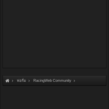
ฟอรั่ม
RacingWeb Community
Racing Forum (Cars Forum)