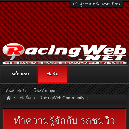
เข้าสู่ระบบหรือลงทะเบียน
หน้าแรก
ฟอรั่ม
ติดต่อลงโฆษณา
racingweb@gmail.com
หรือโทร. 081-811-1138
หรืออ่านรายละเอียดเพิ่มเติม คลิกที่นี่
ค้นหาฟอรั่ม
โพสต์ล่าสุด
ฟอรั่ม
RacingWeb Community
Racing Forum (Cars Forum)
ทำความรู้จักกับ รถชมวิว