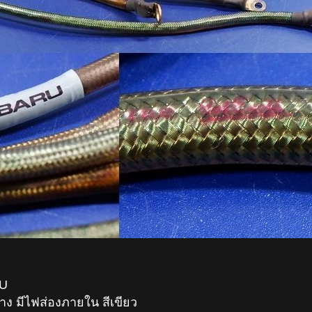
RU
าง มีไฟส่องภายใน สีเขียว