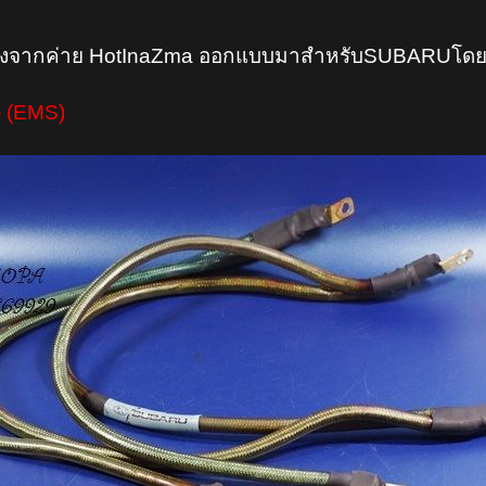
สูงจากค่าย HotInaZma ออกแบบมาสำหรับSUBARUโด
.- (EMS)