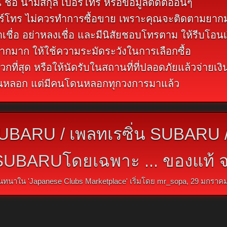
ชื่อ นามสกุล เบอร์โทร หรือข้อมูลติดต่ออื่นๆ
มีเบอร์โทร ไม่ควรทำการซื้อขาย เพราะคุณจะติดตามยา
าเชื่อ อย่าหลงเชื่อ และมีนิสัยชอบโทรตาม ให้รีบโอนเ
ากมาก ให้ใช้ความระมัดระวังในการเลือกซื้อ
วกที่สุด หรือให้นัดรับในสถานที่ที่ปลอดภัยแล้วจ่ายเงิ
ดนหลอก แต่มีคนโดนหลอกทุกวงการมาแล้ว
SUBARU / เพลทเรซิ่น SUBARU /
UBARUโดยเฉพาะ ... ของแท้ จา
นทนาใน '
Japanese Clubs Marketplace
' เริ่มโดย
mr_sopa
,
29 มกราคม