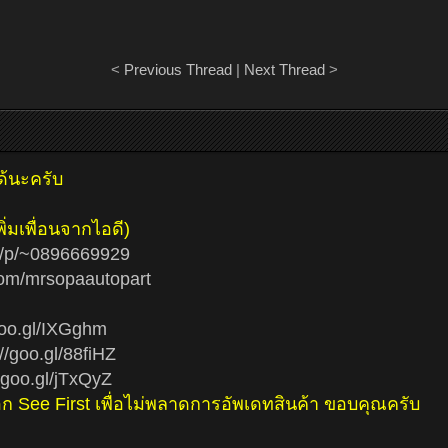
<
Previous Thread
|
Next Thread
>
ด้นะครับ
่มเพื่อนจากไอดี)
/ti/p/~0896669929
om/mrsopaautopart
goo.gl/IXGghm
://goo.gl/88fiHZ
//goo.gl/jTxQyZ
ือก See First เพื่อไม่พลาดการอัพเดทสินค้า ขอบคุณครับ