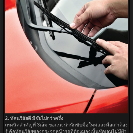
2. ทัศนวิสัยดี มีชัยไปกว่าครึ่ง
เทคนิคสำคัญที่ 3เอ็ม ขอแนะนำนักขับมือใหม่และมือเก๋าต้อง
รู้ คือทัศนวิสัยของกระจกหน้ารถที่ต้องมองเห็นชัดเจนไม่มีฝ้า