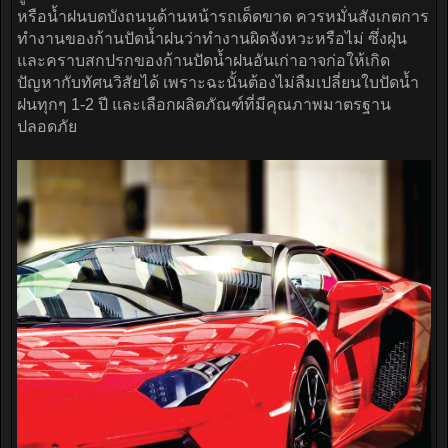
หรือน้ำฝนบดบังถนนด้านหน้ารถเด็ดขาด ควรหมั่นสังเกตการ
ทำงานของก้านปัดน้ำฝนว่าทำงานผิดจังหวะหรือไม่ ซึ่งฝุ่น
และคราบสกปรกของก้านปัดน้ำฝนอันเก่าอาจก่อให้เกิด
ปัญหากับทัศนวิสัยได้ เพราะฉะนั้นต้องไม่ลืมเปลี่ยนใบปัดน้ำ
ฝนทุกๆ 1-2 ปี และเลือกผลิตภัณฑ์ที่มีคุณภาพมาตรฐาน
ปลอดภัย