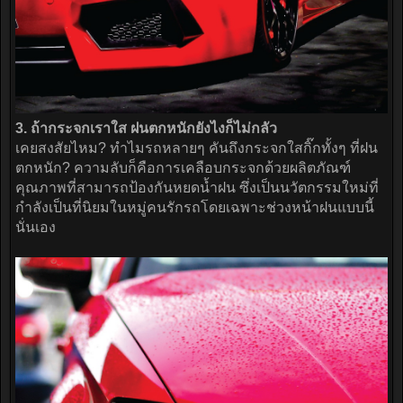
3. ถ้ากระจกเราใส ฝนตกหนักยังไงก็ไม่กลัว
เคยสงสัยไหม? ทำไมรถหลายๆ คันถึงกระจกใสกิ๊กทั้งๆ ที่ฝน
ตกหนัก? ความลับก็คือการเคลือบกระจกด้วยผลิตภัณฑ์
คุณภาพที่สามารถป้องกันหยดน้ำฝน ซึ่งเป็นนวัตกรรมใหม่ที่
กำลังเป็นที่นิยมในหมู่คนรักรถโดยเฉพาะช่วงหน้าฝนแบบนี้
นั่นเอง