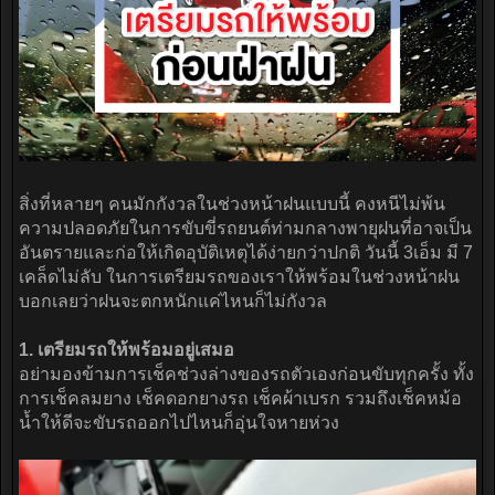
สิ่งที่หลายๆ คนมักกังวลในช่วงหน้าฝนแบบนี้ คงหนีไม่พ้น
ความปลอดภัยในการขับขี่รถยนต์ท่ามกลางพายุฝนที่อาจเป็น
อันตรายและก่อให้เกิดอุบัติเหตุได้ง่ายกว่าปกติ วันนี้ 3เอ็ม มี 7
เคล็ดไม่ลับ ในการเตรียมรถของเราให้พร้อมในช่วงหน้าฝน
บอกเลยว่าฝนจะตกหนักแค่ไหนก็ไม่กังวล
1. เตรียมรถให้พร้อมอยู่เสมอ
อย่ามองข้ามการเช็คช่วงล่างของรถตัวเองก่อนขับทุกครั้ง ทั้ง
การเช็คลมยาง เช็คดอกยางรถ เช็คผ้าเบรก รวมถึงเช็คหม้อ
น้ำให้ดีจะขับรถออกไปไหนก็อุ่นใจหายห่วง