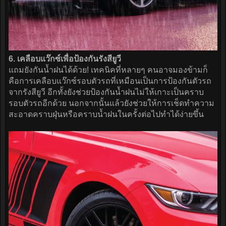
6. เคลือบแว๊กซ์เพื่อป้องกันรังสียูวี
แถมยังกันน้ำฝนได้ด้วย! เทคนิคที่หลายๆ คนอาจมองข้ามก็
คือการเคลือบแว๊กซ์รอบตัวรถที่เหมือนเป็นการป้องกันตัวรถ
จากรังสียูวี อีกทั้งยังช่วยป้องกันน้ำฝนไม่ให้เกาะเป็นคราบ
รอบตัวรถอีกด้วย นอกจากนั้นแล้วยังช่วยให้การเช็ดทำความ
สะอาดคราบฝุ่นหรือคราบน้ำฝนในครั้งต่อไปทำได้ง่ายขึ้น